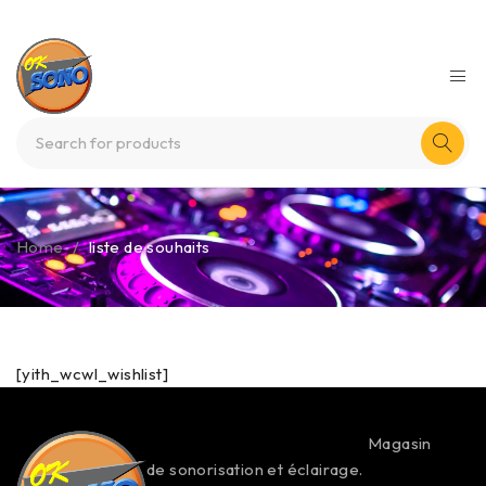
Home
/
liste de souhaits
[yith_wcwl_wishlist]
Magasin
de sonorisation et éclairage.