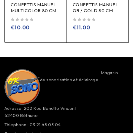
CONFETTIS MANUEL
CONFETTIS MANUEL
MULTICOLOR 80 CM
OR / GOLD 80 CM
sur 5
sur 5
€
10.00
€
11.00
Magasin
de sonorisation et éclairage.
Adresse: 202 Rue Benoîte Vincent
62400 Béthune
Télephone : 03 21 68 03 04