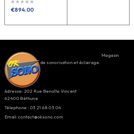
sur 5
€
894.00
Magasin
de sonorisation et éclairage.
Adresse: 202 Rue Benoîte Vincent
62400 Béthune
Télephone : 03 21 68 03 04
Email:
contact@oksono.com