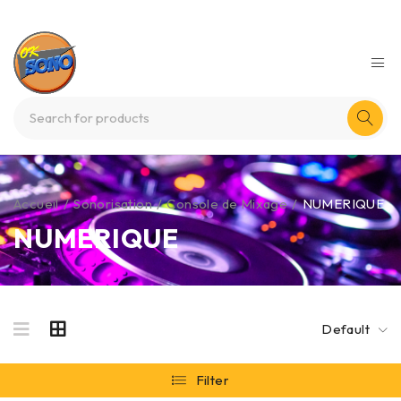
Accueil
/
Sonorisation
/
Console de Mixage
/
NUMERIQUE
NUMERIQUE
Default
Filter