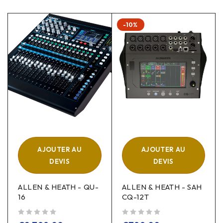
-10%
AJOUTER AU
AJOUTER AU
DEVIS
DEVIS
ALLEN & HEATH - QU-
ALLEN & HEATH - SAH
16
CQ-12T
sur 5
sur 5