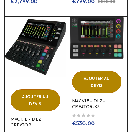
€
2,799.00
€
799.00
€
888.00
AJOUTER AU
DEVIS
AJOUTER AU
MACKIE - DLZ-
DEVIS
CREATOR-XS
MACKIE - DLZ
sur 5
€
530.00
CREATOR