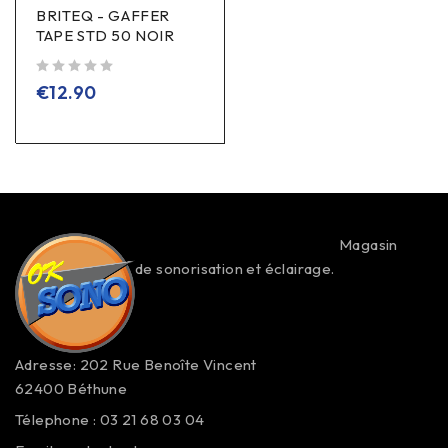
BRITEQ - GAFFER
TAPE STD 50 NOIR
sur 5
€
12.90
Magasin
de sonorisation et éclairage.
Adresse: 202 Rue Benoîte Vincent
62400 Béthune
Télephone : 03 21 68 03 04