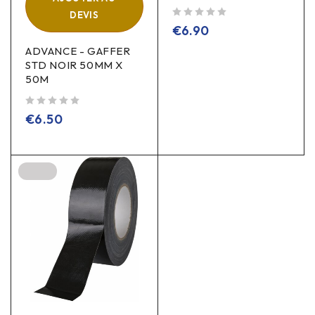
DEVIS
sur 5
€
6.90
ADVANCE - GAFFER
STD NOIR 50MM X
50M
sur 5
€
6.50