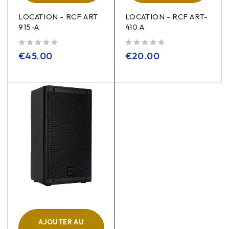
LOCATION - RCF ART
LOCATION - RCF ART-
915-A
410 A
sur 5
sur 5
€
45.00
€
20.00
AJOUTER AU