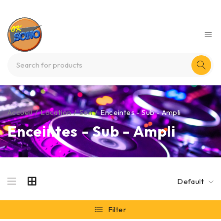
Accueil
/
Location
/
Son
/
Enceintes - Sub - Ampli
Enceintes - Sub - Ampli
Default
Filter