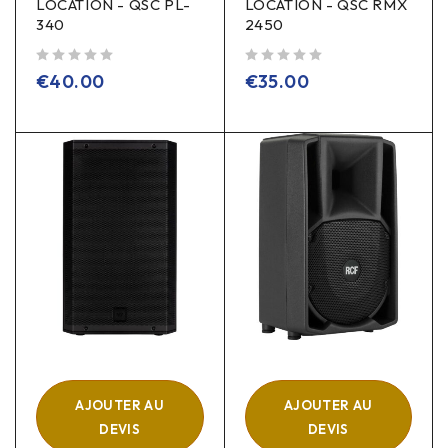
LOCATION - QSC PL-
LOCATION - QSC RMX
340
2450
sur 5
sur 5
€
40.00
€
35.00
AJOUTER AU
AJOUTER AU
DEVIS
DEVIS