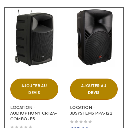
AJOUTER AU
AJOUTER AU
DEVIS
DEVIS
LOCATION -
LOCATION -
AUDIOPHONY CR12A-
JBSYSTEMS PPA-122
COMBO-F5
sur 5