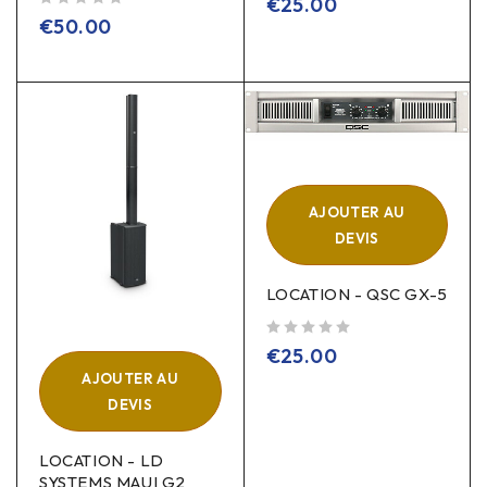
€
25.00
sur 5
€
50.00
AJOUTER AU
DEVIS
LOCATION - QSC GX-5
sur 5
€
25.00
AJOUTER AU
DEVIS
LOCATION - LD
SYSTEMS MAUI G2