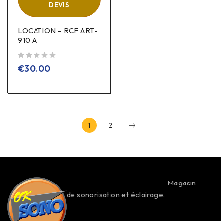
DEVIS
LOCATION - RCF ART-
910 A
sur 5
€
30.00
1
2
Magasin
de sonorisation et éclairage.