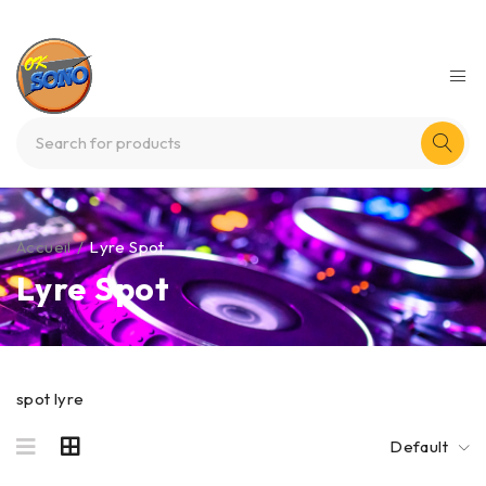
Accueil
/
Lyre Spot
Lyre Spot
spot lyre
Default