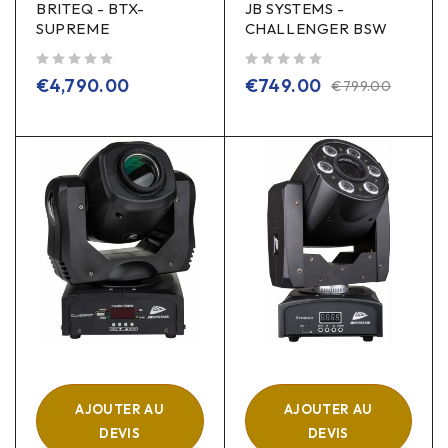
BRITEQ - BTX-
JB SYSTEMS -
SUPREME
CHALLENGER BSW
sur 5
sur 5
€
4,790.00
€
749.00
€
799.00
AJOUTER AU
AJOUTER AU
DEVIS
DEVIS