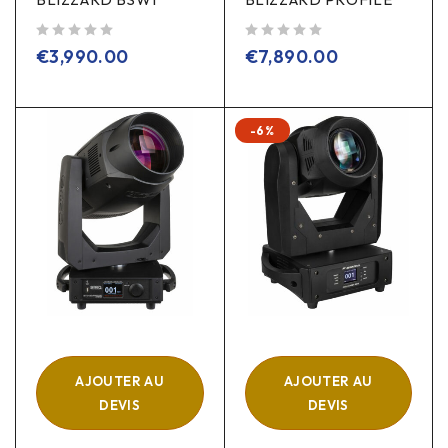
sur 5
sur 5
€
3,990.00
€
7,890.00
-6%
AJOUTER AU
AJOUTER AU
DEVIS
DEVIS