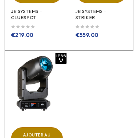
JB SYSTEMS -
JB SYSTEMS -
CLUBSPOT
STRIKER
sur 5
sur 5
€
219.00
€
559.00
AJOUTER AU