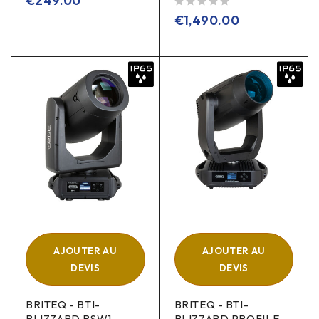
€
249.00
sur 5
€
1,490.00
AJOUTER AU
AJOUTER AU
DEVIS
DEVIS
BRITEQ - BTI-
BRITEQ - BTI-
BLIZZARD BSW1
BLIZZARD PROFILE