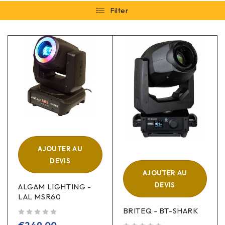
Filter
AJOUTER AU
DEVIS
AJOUTER AU
DEVIS
ALGAM LIGHTING -
LAL MSR60
BRITEQ - BT-SHARK
sur 5