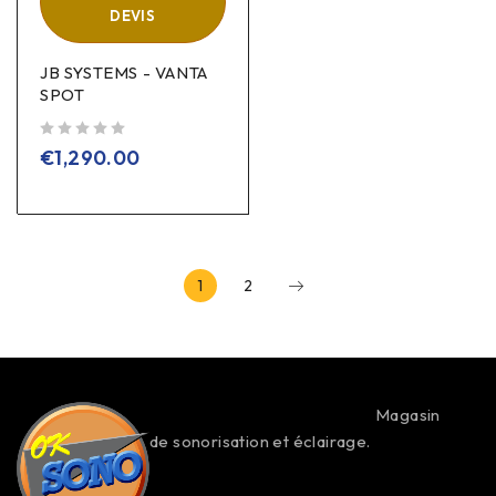
DEVIS
JB SYSTEMS - VANTA
SPOT
sur 5
€
1,290.00
1
2
Magasin
de sonorisation et éclairage.