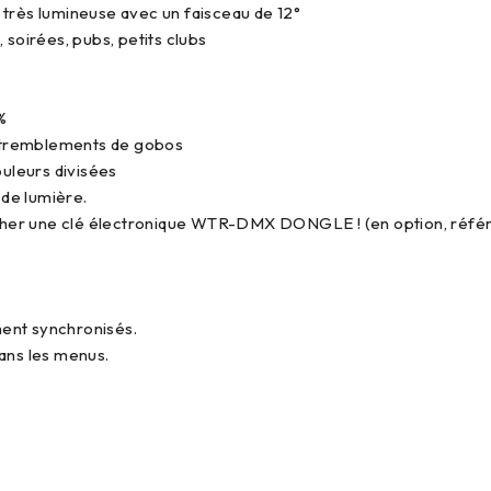
rès lumineuse avec un faisceau de 12°
 soirées, pubs, petits clubs
%
 tremblements de gobos
uleurs divisées
de lumière.
rancher une clé électronique WTR-DMX DONGLE ! (en option, réfé
ent synchronisés.
dans les menus.