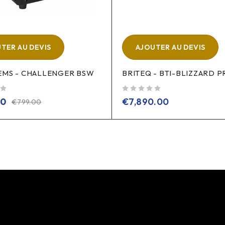
TER AU DEVIS
AJOUTER AU DEVIS
TEMS - CHALLENGER BSW
BRITEQ - BTI-BLIZZARD P
sur 5
00
€
7,890.00
€
799.00