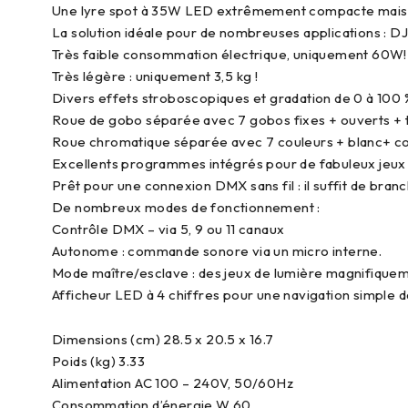
Une lyre spot à 35W LED extrêmement compacte mais t
La solution idéale pour de nombreuses applications : DJ,
Très faible consommation électrique, uniquement 60W!
Très légère : uniquement 3,5 kg !
Divers effets stroboscopiques et gradation de 0 à 100 
Roue de gobo séparée avec 7 gobos fixes + ouverts +
Roue chromatique séparée avec 7 couleurs + blanc+ co
Excellents programmes intégrés pour de fabuleux jeux 
Prêt pour une connexion DMX sans fil : il suffit de b
De nombreux modes de fonctionnement :
Contrôle DMX – via 5, 9 ou 11 canaux
Autonome : commande sonore via un micro interne.
Mode maître/esclave : des jeux de lumière magnifiquem
Afficheur LED à 4 chiffres pour une navigation simple 
Dimensions (cm) 28.5 x 20.5 x 16.7
Poids (kg) 3.33
Alimentation AC 100 – 240V, 50/60Hz
Consommation d’énergie W 60