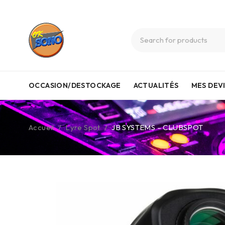
OCCASION/DESTOCKAGE
ACTUALITÉS
MES DEV
Accueil
/
Lyre Spot
/
JB SYSTEMS – CLUBSPOT