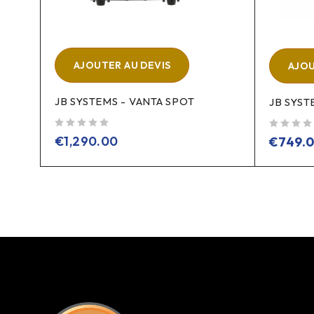
AJOUTER AU DEVIS
AJOU
JB SYSTEMS - VANTA SPOT
JB SYS
sur 5
sur 5
€
1,290.00
€
749.