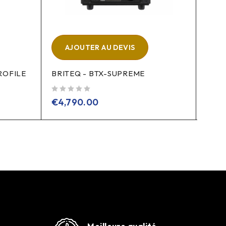
A
ALGA
AJOUTER AU DEVIS
sur 5
€
24
ROFILE
BRITEQ - BTX-SUPREME
sur 5
€
4,790.00
Meilleure qualité