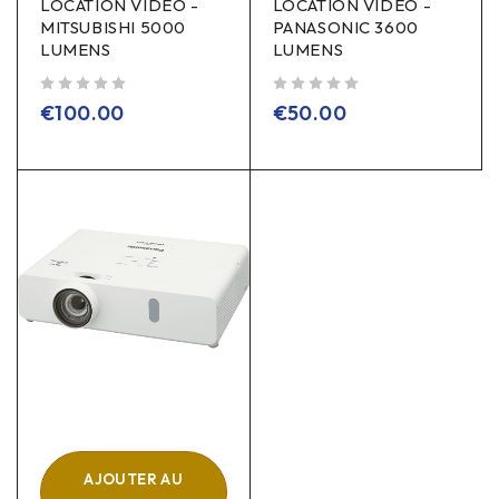
LOCATION VIDÉO -
LOCATION VIDÉO -
MITSUBISHI 5000
PANASONIC 3600
LUMENS
LUMENS
sur 5
sur 5
€
100.00
€
50.00
AJOUTER AU