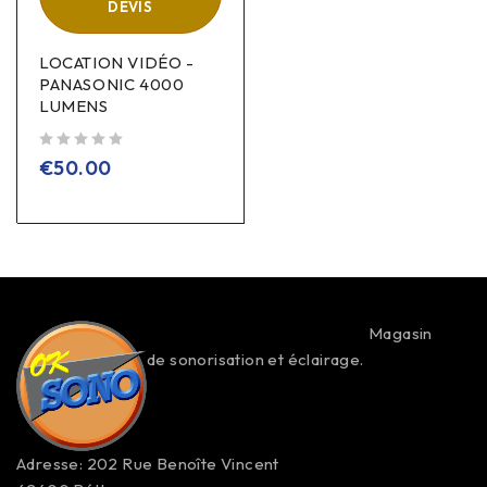
DEVIS
LOCATION VIDÉO -
PANASONIC 4000
LUMENS
sur 5
€
50.00
Magasin
de sonorisation et éclairage.
Adresse: 202 Rue Benoîte Vincent