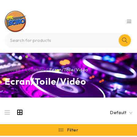
Accueil
/
Location
/
Ecran/Toile/Vidéo
Ecran/Toile/Vidéo
Default
Filter