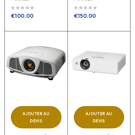
sur 5
sur 5
€
100.00
€
150.00
AJOUTER AU
AJOUTER AU
DEVIS
DEVIS