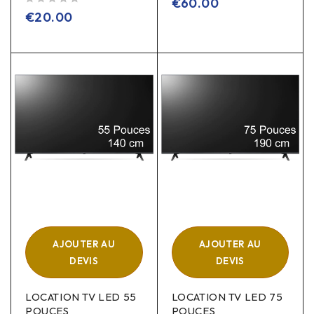
€
60.00
sur 5
€
20.00
AJOUTER AU
AJOUTER AU
DEVIS
DEVIS
LOCATION TV LED 55
LOCATION TV LED 75
POUCES
POUCES