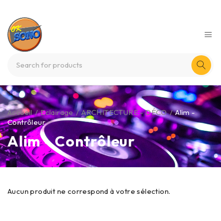
Accueil
/
Eclairage
/
ARCHITECTURE - DÉCO
/
Alim -
Contrôleur
Alim - Contrôleur
Aucun produit ne correspond à votre sélection.