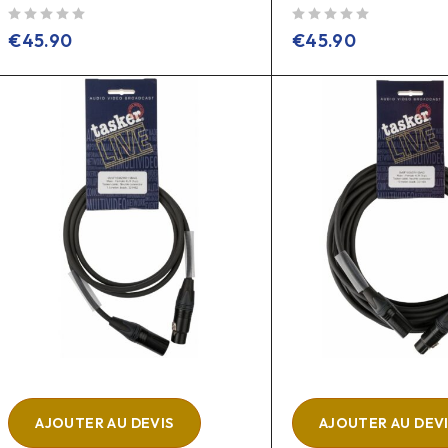
sur 5
sur 5
€
45.90
€
45.90
AJOUTER AU DEVIS
AJOUTER AU DEV