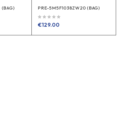
 (BAG)
PRE-5M5F1038ZW20 (BAG)
sur 5
€
129.00