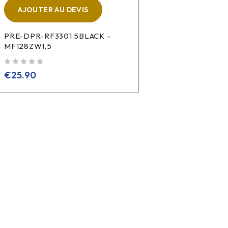
AJOUTER AU DEVIS
PRE-DPR-RF3301.5BLACK -
MF128ZW1,5
sur 5
€
25.90