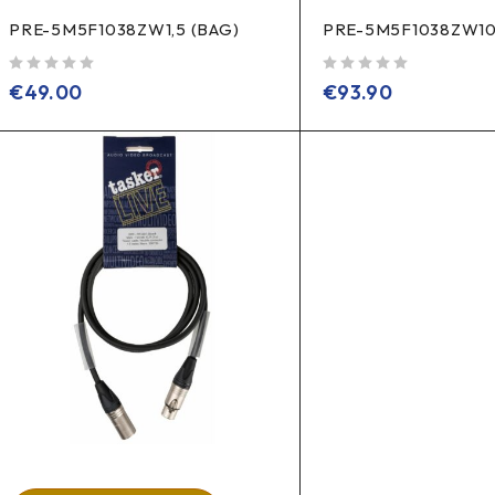
PRE-5M5F1038ZW1,5 (BAG)
PRE-5M5F1038ZW10
sur 5
sur 5
€
49.00
€
93.90