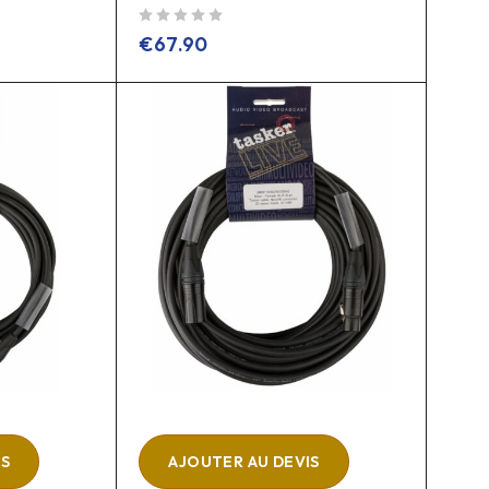
sur 5
€
67.90
IS
AJOUTER AU DEVIS