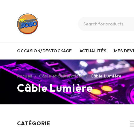
OCCASION/DESTOCKAGE
ACTUALITÉS
MES DEV
Accueil
/
Câble et connectique
/
Câble Lumière
Câble Lumière
CATÉGORIE