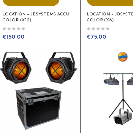
LOCATION - JBSYSTEMS ACCU
LOCATION - JBSYST
COLOR (X12)
COLOR (X6)
sur 5
sur 5
€
150.00
€
75.00