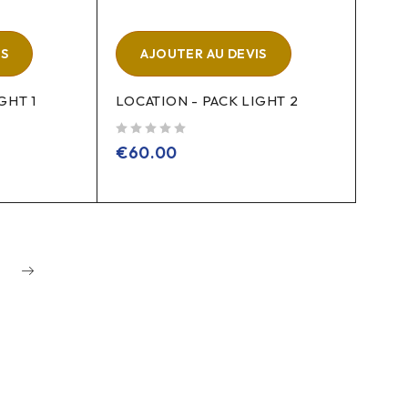
IS
AJOUTER AU DEVIS
GHT 1
LOCATION - PACK LIGHT 2
sur 5
€
60.00