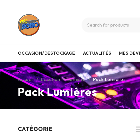
OCCASION/DESTOCKAGE
ACTUALITÉS
MES DEV
Accueil
/
Location
/
Lumière
/
Pack Lumières
Pack Lumières
CATÉGORIE