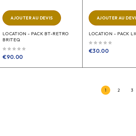
AJOUTER AU DEVIS
AJOUTER AU DEV
LOCATION - PACK BT-RETRO
LOCATION - PACK LI
BRITEQ
sur 5
€
30.00
sur 5
€
90.00
1
2
3