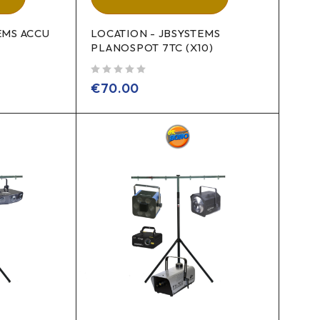
EMS ACCU
LOCATION - JBSYSTEMS
PLANOSPOT 7TC (X10)
sur 5
€
70.00