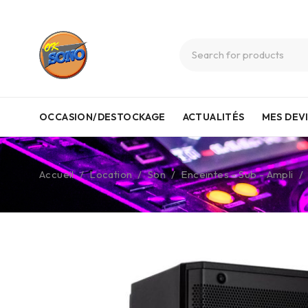
OCCASION/DESTOCKAGE
ACTUALITÉS
MES DEV
Accueil
/
Location
/
Son
/
Enceintes - Sub - Ampli
/