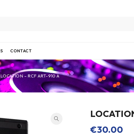
IS
CONTACT
LOCATION – RCF ART-910 A
LOCATION
€
30.00