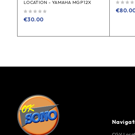
LOCATION - YAMAHA MGP12X
sur 5
€
80.0
sur 5
€
30.00
Navigat
CGV Locat