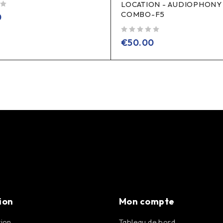
LOCATION - AUDIOPHONY 
COMBO-F5
0
sur 5
€
50.00
ion
Mon compte
ion
Tableau de bord