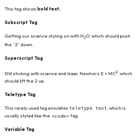
This tag shows
bold
text.
Subscript Tag
Getting our science styling on with H
O, which should push
2
the “2” down.
Superscript Tag
2
Still sticking with science and Isaac Newton’s E = MC
, which
should lift the 2 up.
Teletype Tag
This rarely used tag emulates
, which is
teletype text
usually styled like the
tag.
<code>
Variable Tag