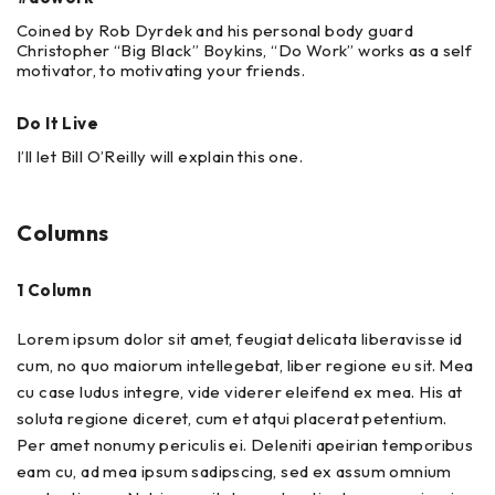
Coined by Rob Dyrdek and his personal body guard
Christopher “Big Black” Boykins, “Do Work” works as a self
motivator, to motivating your friends.
Do It Live
I’ll let Bill O’Reilly will
explain
this one.
Columns
1 Column
Lorem ipsum dolor sit amet, feugiat delicata liberavisse id
cum, no quo maiorum intellegebat, liber regione eu sit. Mea
cu case ludus integre, vide viderer eleifend ex mea. His at
soluta regione diceret, cum et atqui placerat petentium.
Per amet nonumy periculis ei. Deleniti apeirian temporibus
eam cu, ad mea ipsum sadipscing, sed ex assum omnium