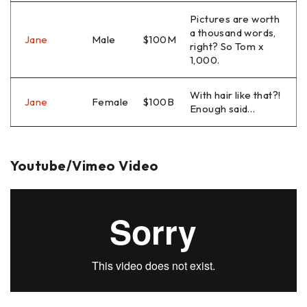
Pictures are worth
a thousand words,
Jane
Male
$100M
right? So Tom x
1,000.
With hair like that?!
Jane
Female
$100B
Enough said…
Youtube/Vimeo Video