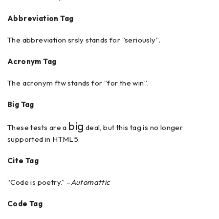
Abbreviation Tag
The abbreviation
srsly
stands for “seriously”.
Acronym Tag
The acronym
ftw
stands for “for the win”.
Big Tag
big
These tests are a
deal, but this tag is no longer
supported in HTML5.
Cite Tag
“Code is poetry.” –
Automattic
Code Tag