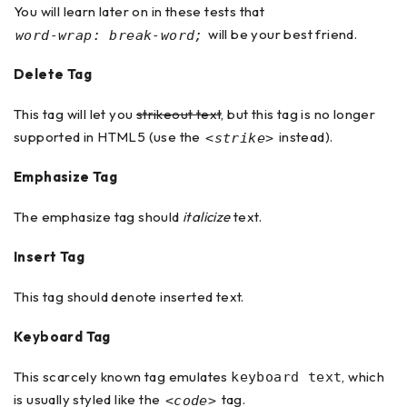
You will learn later on in these tests that
will be your best friend.
word-wrap: break-word;
Delete Tag
This tag will let you
strikeout text
, but this tag is no longer
supported in HTML5 (use the
instead).
<strike>
Emphasize Tag
The emphasize tag should
italicize
text.
Insert Tag
This tag should denote
inserted
text.
Keyboard Tag
This scarcely known tag emulates
, which
keyboard text
is usually styled like the
tag.
<code>