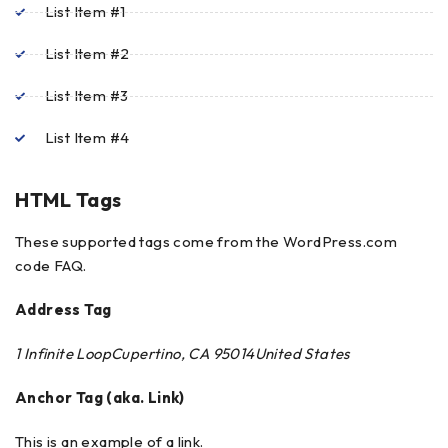
List Item #1
List Item #2
List Item #3
List Item #4
HTML Tags
These supported tags come from the WordPress.com
code
FAQ
.
Address Tag
1 Infinite LoopCupertino, CA 95014United States
Anchor Tag (aka. Link)
This is an example of a
link
.