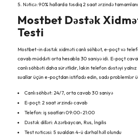
Nəticə: 90% hallarda təsdiq 2 saat ərzində tamamlan
Mostbet Dəstək Xidmət
Testi
Mostbet-in dəstək xidməti canlı söhbət, e-poçt və telefo
cavab müddəti orta hesabla 30 saniyə idi. E-poçt cavab
canlı söhbəti daha sürətlidir, lakin telefon dəstəyi yaln
suallar üçün e-poçtdan istifadə edin, sadə problemlər ü
Canlı söhbət: 24/7, orta cavab 30 saniyə
E-poçt: 2 saat ərzində cavab
Telefon: iş saatları 09:00-21:00
Dəstək dilləri: Azərbaycan, Rus, İngilis
Test nəticəsi: 5 sualdan 4-ü dərhal həll olundu