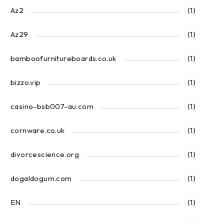
Az2
(1)
Az29
(1)
bamboofurnitureboards.co.uk
(1)
bizzo.vip
(1)
casino-bsb007-au.com
(1)
cornware.co.uk
(1)
divorcescience.org
(1)
dogaldogum.com
(1)
EN
(1)