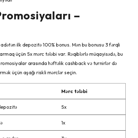
Promosiyaları –
, adətən ilk depozitə 100% bonus. Mən bu bonusu 3 fərqli
xarmaq üçün 5x mərc tələbi var. Rəqiblərlə müqayisədə, bu
Promosiyalar arasında həftəlik cashback və turnirlər də
rmək üçün aşağı riskli mərclər seçin.
Mərc tələbi
depozitə
5x
rə
1x