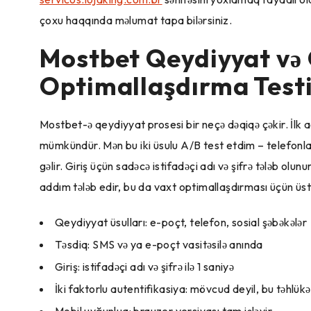
çoxu haqqında məlumat tapa bilərsiniz.
Mostbet Qeydiyyat və G
Optimallaşdırma Test
Mostbet-ə qeydiyyat prosesi bir neçə dəqiqə çəkir. İlk
mümkündür. Mən bu iki üsulu A/B test etdim – telefonla 
gəlir. Giriş üçün sadəcə istifadəçi adı və şifrə tələb ol
addım tələb edir, bu da vaxt optimallaşdırması üçün üs
Qeydiyyat üsulları: e-poçt, telefon, sosial şəbəkələr
Təsdiq: SMS və ya e-poçt vasitəsilə anında
Giriş: istifadəçi adı və şifrə ilə 1 saniyə
İki faktorlu autentifikasiya: mövcud deyil, bu təhlük