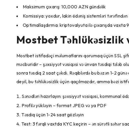
Maksimum çıxarış: 10,000 AZN gündəlik
Komissiya: yoxdur, lakin ödəniş sistemləri tərəfindən 
Optimallaşdırma: kriptovalyuta ilə çıxarışda vaxta
Mostbet Təhlükəsizlik v
Mostbet istifadəçi məlumatlarını qorumaq üçün SSL şif
məcburidir – şəxsiyyət vəsiqəsi və ünvan təsdiqi tələb ol
sonra təsdiq 2 saat çəkdi. Rəqiblərdə bu bəzən 1-2 gün
deyil, bu təhlükəsizlik üçün qaçılmazdır, amma bəzi istifa
Sənədləri hazırlayın: şəxsiyyət vəsiqəsi, kommunal öd
Profilə yükləyin – format JPEG və ya PDF
Təsdiq üçün 1-24 saat gözləyin
Test: 3 fərqli vaxtda KYC keçirin – ən sürətli səhər sa