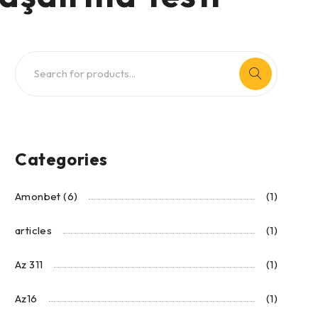
Categories
Amonbet (6)
(1)
articles
(1)
Az 311
(1)
Az16
(1)