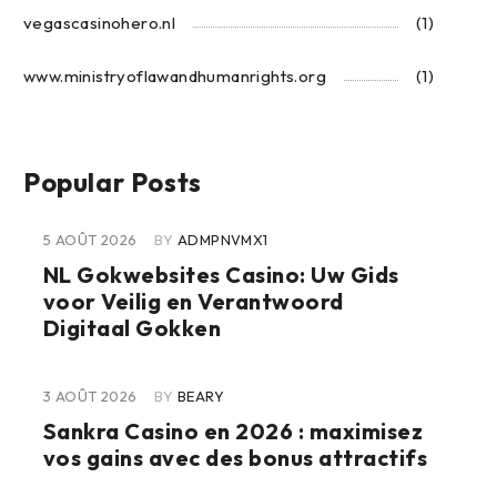
vegascasinohero.nl
(1)
www.ministryoflawandhumanrights.org
(1)
Popular Posts
5 AOÛT 2026
BY
ADMPNVMX1
NL Gokwebsites Casino: Uw Gids
voor Veilig en Verantwoord
Digitaal Gokken
3 AOÛT 2026
BY
BEARY
Sankra Casino en 2026 : maximisez
vos gains avec des bonus attractifs