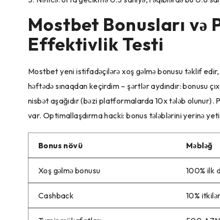
Mostbet Bonusları və 
Effektivlik Testi
Mostbet yeni istifadəçilərə xoş gəlmə bonusu təklif edir
həftədə sınaqdan keçirdim – şərtlər aydındır: bonusu çı
nisbət aşağıdır (bəzi platformalarda 10x tələb olunur). 
var. Optimallaşdırma hacki: bonus tələblərini yerinə yeti
Bonus növü
Məbləğ
Xoş gəlmə bonusu
100% ilk 
Cashback
10% itkilə