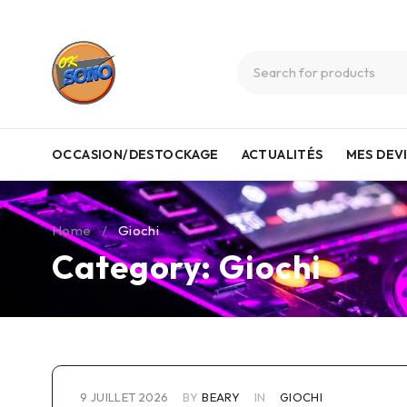
OCCASION/DESTOCKAGE
ACTUALITÉS
MES DEV
Home
/
Giochi
Category: Giochi
9 JUILLET 2026
BY
BEARY
IN
GIOCHI