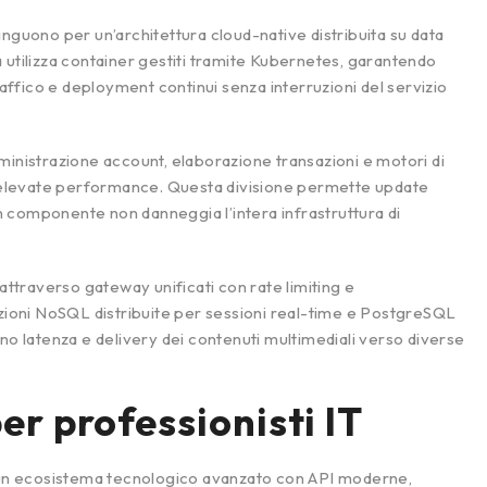
nguono per un’architettura cloud-native distribuita su data
 utilizza container gestiti tramite Kubernetes, garantendo
raffico e deployment continui senza interruzioni del servizio
ministrazione account, elaborazione transazioni e motori di
elevate performance. Questa divisione permette update
 un componente non danneggia l’intera infrastruttura di
traverso gateway unificati con rate limiting e
uzioni NoSQL distribuite per sessioni real-time e PostgreSQL
no latenza e delivery dei contenuti multimediali verso diverse
er professionisti IT
T un ecosistema tecnologico avanzato con API moderne,