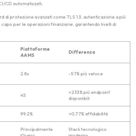
 CI/CD automatizzati.
d di protezione avanzati come TLS 1.3, autenticazione a più
capo per le operazioni finanziarie, garantendo livelli di
Piattaforme
Differenza
AAMS
2.8s
-57% più veloce
+233% più endpoint
45
disponibili
99.2%
+0.77% affidabilità
Principalmente
Stack tecnologico
jQuery
moderno