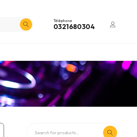
Téléphone
0321680304