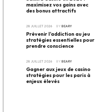
maximisez vos gains avec
des bonus attractifs
28 JUILLET 2026
BY
BEARY
Prévenir l'addiction au jeu
stratégies essentielles pour
prendre conscience
28 JUILLET 2026
BY
BEARY
Gagner aux jeux de casino
stratégies pour les paris à
enjeux élevés