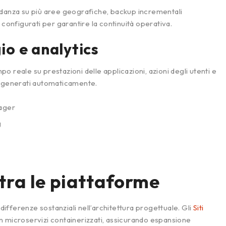
ndanza su più aree geografiche, backup incrementali
 configurati per garantire la continuità operativa.
io e analytics
 reale su prestazioni delle applicazioni, azioni degli utenti e
rti generati automaticamente.
nager
g
tra le piattaforme
 differenze sostanziali nell’architettura progettuale. Gli
Siti
n microservizi containerizzati, assicurando espansione