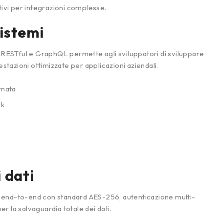
tivi per integrazioni complesse.
istemi
ESTful e GraphQL permette agli sviluppatori di sviluppare
estazioni ottimizzate per applicazioni aziendali.
rnata
rk
 dati
ura end-to-end con standard AES-256, autenticazione multi-
 la salvaguardia totale dei dati.