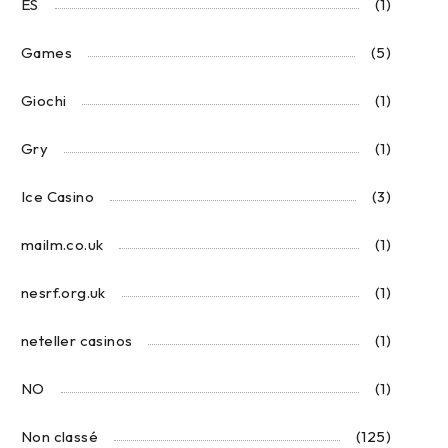
ES
(1)
Games
(5)
Giochi
(1)
Gry
(1)
Ice Casino
(3)
mailm.co.uk
(1)
nesrf.org.uk
(1)
neteller casinos
(1)
NO
(1)
Non classé
(125)