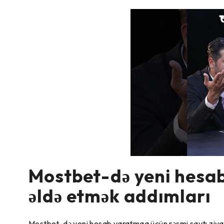
Mostbet-də yeni hesa
əldə etmək addımları
Mostbet-də yeni hesab yaratmaq üçün rəsmi saytı ziyar