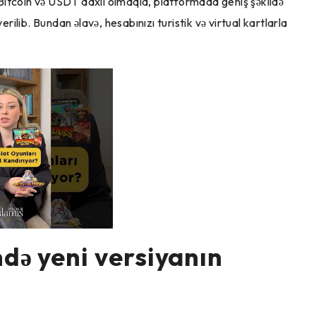
itcoin və USDT daxil olmaqla, platformada geniş şəkildə
 verilib. Bundan əlavə, hesabınızı turistik və virtual kartlarla
də yeni versiyanın