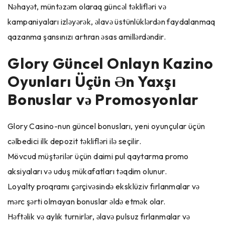
Nəhayət, müntəzəm olaraq güncəl təklifləri və
kampaniyaları izləyərək, əlavə üstünlüklərdən faydalanmaq
qazanma şansınızı artıran əsas amillərdəndir.
Glory Güncel Onlayn Kazino
Oyunları Üçün Ən Yaxşı
Bonuslar və Promosyonlar
Glory Casino-nun güncel bonusları, yeni oyunçular üçün
cəlbedici ilk depozit təklifləri ilə seçilir.
Mövcud müştərilər üçün daimi pul qaytarma promo
aksiyaları və uduş mükafatları təqdim olunur.
Loyalty proqramı çərçivəsində eksklüziv fırlanmalar və
mərc şərti olmayan bonuslar əldə etmək olar.
Həftəlik və aylık turnirlər, əlavə pulsuz fırlanmalar və