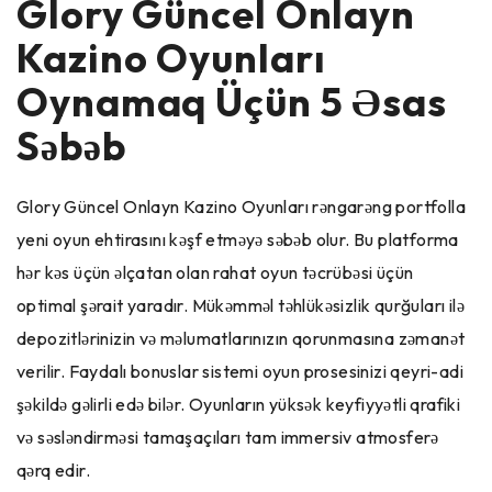
Glory Güncel Onlayn
Kazino Oyunları
Oynamaq Üçün 5 Əsas
Səbəb
Glory Güncel Onlayn Kazino Oyunları rəngarəng portfolla
yeni oyun ehtirasını kəşf etməyə səbəb olur. Bu platforma
hər kəs üçün əlçatan olan rahat oyun təcrübəsi üçün
optimal şərait yaradır. Mükəmməl təhlükəsizlik qurğuları ilə
depozitlərinizin və məlumatlarınızın qorunmasına zəmanət
verilir. Faydalı bonuslar sistemi oyun prosesinizi qeyri-adi
şəkildə gəlirli edə bilər. Oyunların yüksək keyfiyyətli qrafiki
və səsləndirməsi tamaşaçıları tam immersiv atmosferə
qərq edir.