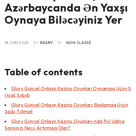
Azərbaycanda Ən Yaxşı
Oynaya Biləcəyiniz Yer
18 JUIN 2026
BY
BEARY
IN
NON CLASSÉ
Table of contents
Glory Güncel Onlayn Kazino Oyunları Oynamaq Üçün 5
Əsas Səbəb
Glory Güncel Onlayn Kazino Oyunları: Başlamaq Üçün
Sadə Təlimat
Glory Güncel Onlayn Kazino Oyunları-nda Pul Udma
Şansınızı Necə Artırmaq Olar?