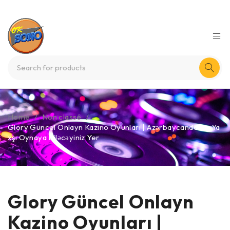
Home
/
Non classé
/
Glory Güncel Onlayn Kazino Oyunları | Azərbaycanda Ən Ya
xşı Oynaya Biləcəyiniz Yer
Glory Güncel Onlayn
Kazino Oyunları |