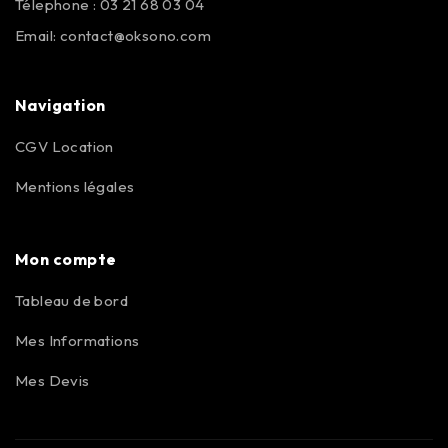
Télephone : 03 21 68 03 04
Email:
contact@oksono.com
Navigation
CGV Location
Mentions légales
Mon compte
Tableau de bord
Mes Informations
Mes Devis