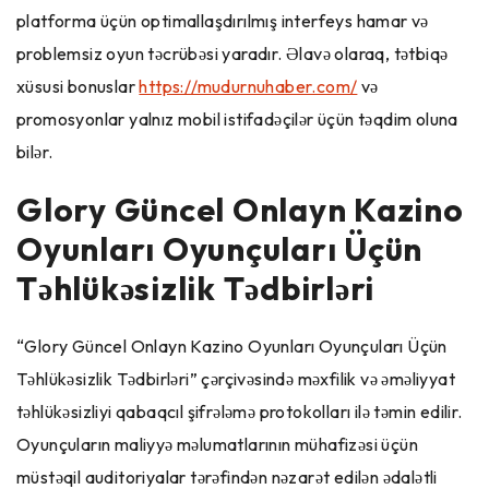
platforma üçün optimallaşdırılmış interfeys hamar və
problemsiz oyun təcrübəsi yaradır. Əlavə olaraq, tətbiqə
xüsusi bonuslar
https://mudurnuhaber.com/
və
promosyonlar yalnız mobil istifadəçilər üçün təqdim oluna
bilər.
Glory Güncel Onlayn Kazino
Oyunları Oyunçuları Üçün
Təhlükəsizlik Tədbirləri
“Glory Güncel Onlayn Kazino Oyunları Oyunçuları Üçün
Təhlükəsizlik Tədbirləri” çərçivəsində məxfilik və əməliyyat
təhlükəsizliyi qabaqcıl şifrələmə protokolları ilə təmin edilir.
Oyunçuların maliyyə məlumatlarının mühafizəsi üçün
müstəqil auditoriyalar tərəfindən nəzarət edilən ədalətli