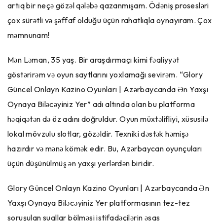
artıq bir neçə gözəl qələbə qazanmışam. Ödəniş prosesləri
çox sürətli və şəffaf olduğu üçün rahatlıqla oynayıram. Çox
məmnunam!
Mən Ləman, 35 yaş. Bir araşdırmaçı kimi fəaliyyət
göstərirəm və oyun saytlarını yoxlamağı sevirəm. “Glory
Güncel Onlayn Kazino Oyunları | Azərbaycanda Ən Yaxşı
Oynaya Biləcəyiniz Yer” adı altında olan bu platforma
həqiqətən də öz adını doğruldur. Oyun müxtəlifliyi, xüsusilə
lokal mövzulu slotlar, gözəldir. Texniki dəstək həmişə
hazırdır və mənə kömək edir. Bu, Azərbaycan oyunçuları
üçün düşünülmüş ən yaxşı yerlərdən biridir.
Glory Güncel Onlayn Kazino Oyunları | Azərbaycanda Ən
Yaxşı Oynaya Biləcəyiniz Yer platformasının tez-tez
soruşulan suallar bölməsi istifadəçilərin əsas