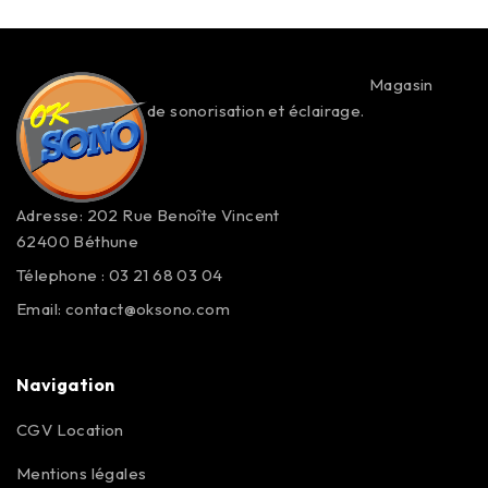
Magasin
de sonorisation et éclairage.
Adresse: 202 Rue Benoîte Vincent
62400 Béthune
Télephone : 03 21 68 03 04
Email:
contact@oksono.com
Navigation
CGV Location
Mentions légales