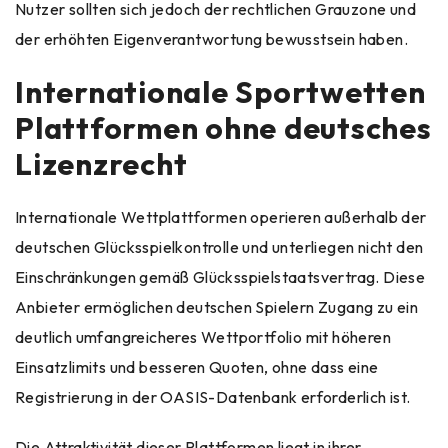
Nutzer sollten sich jedoch der rechtlichen Grauzone und
der erhöhten Eigenverantwortung bewusstsein haben.
Internationale Sportwetten
Plattformen ohne deutsches
Lizenzrecht
Internationale Wettplattformen operieren außerhalb der
deutschen Glücksspielkontrolle und unterliegen nicht den
Einschränkungen gemäß Glücksspielstaatsvertrag. Diese
Anbieter ermöglichen deutschen Spielern Zugang zu ein
deutlich umfangreicheres Wettportfolio mit höheren
Einsatzlimits und besseren Quoten, ohne dass eine
Registrierung in der OASIS-Datenbank erforderlich ist.
Die Attraktivität dieser Plattformen liegt in ihrer