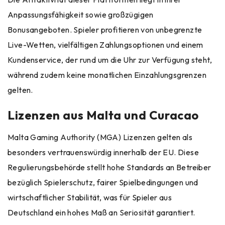
Anpassungsfähigkeit sowie großzügigen
Bonusangeboten. Spieler profitieren von unbegrenzte
Live-Wetten, vielfältigen Zahlungsoptionen und einem
Kundenservice, der rund um die Uhr zur Verfügung steht,
während zudem keine monatlichen Einzahlungsgrenzen
gelten.
Lizenzen aus Malta und Curacao
Malta Gaming Authority (MGA) Lizenzen gelten als
besonders vertrauenswürdig innerhalb der EU. Diese
Regulierungsbehörde stellt hohe Standards an Betreiber
bezüglich Spielerschutz, fairer Spielbedingungen und
wirtschaftlicher Stabilität, was für Spieler aus
Deutschland ein hohes Maß an Seriosität garantiert.