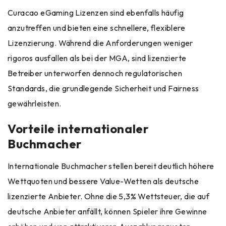
Curacao eGaming Lizenzen sind ebenfalls häufig
anzutreffen und bieten eine schnellere, flexiblere
Lizenzierung. Während die Anforderungen weniger
rigoros ausfallen als bei der MGA, sind lizenzierte
Betreiber unterworfen dennoch regulatorischen
Standards, die grundlegende Sicherheit und Fairness
gewährleisten.
Vorteile internationaler
Buchmacher
Internationale Buchmacher stellen bereit deutlich höhere
Wettquoten und bessere Value-Wetten als deutsche
lizenzierte Anbieter. Ohne die 5,3% Wettsteuer, die auf
deutsche Anbieter anfällt, können Spieler ihre Gewinne