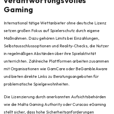
verantwortungsvolles
Gaming
International tätige Wettanbieter ohne deutsche Lizenz
setzen großen Fokus auf Spielerschutz durch eigene
Maßnahmen. Dazu gehören Limits bei Einzahlungen,
Selbstausschlussoptionen und Reality-Checks, die Nutzer
in regelmäßigen Abständen über ihre Spielaktivität
unterrichten. Zahlreiche Plattformen arbeiten zusammen
mit Organisationen wie GamCare oder BeGambleAware
und bieten direkte Links zu Beratungsangeboten für
problematische Spielgewohnheiten.
Die Lizenzierung durch anerkannten Aufsichtsbehörden
wie die Malta Gaming Authority oder Curacao eGaming
stellt sicher, dass hohe Sicherheitsanforderungen