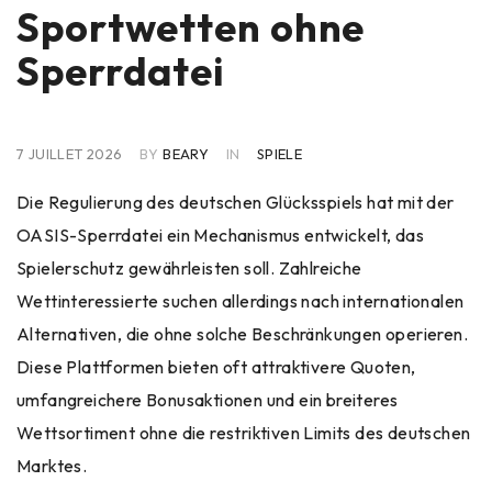
Sportwetten ohne
Sperrdatei
7 JUILLET 2026
BY
BEARY
IN
SPIELE
Die Regulierung des deutschen Glücksspiels hat mit der
OASIS-Sperrdatei ein Mechanismus entwickelt, das
Spielerschutz gewährleisten soll. Zahlreiche
Wettinteressierte suchen allerdings nach internationalen
Alternativen, die ohne solche Beschränkungen operieren.
Diese Plattformen bieten oft attraktivere Quoten,
umfangreichere Bonusaktionen und ein breiteres
Wettsortiment ohne die restriktiven Limits des deutschen
Marktes.