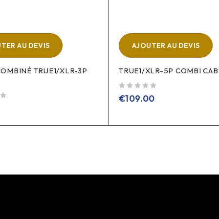
TER AU DEVIS
AJOUTER AU DEVIS
COMBINÉ TRUE1/XLR-3P
TRUE1/XLR-5P COMBI CAB
sur 5
€
109.00
0