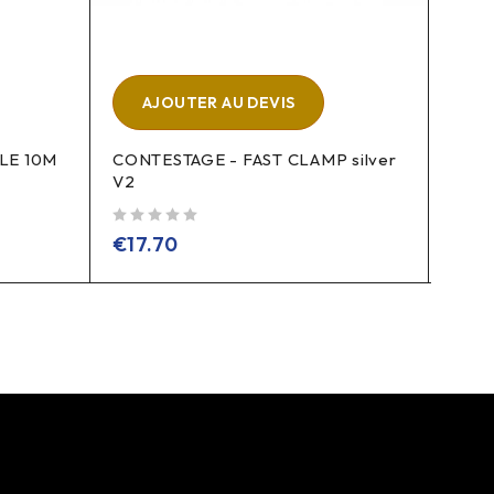
AJOUTER AU DEVIS
A
LE 10M
CONTESTAGE - FAST CLAMP silver
CONT
V2
sur 5
€
17
sur 5
€
17.70