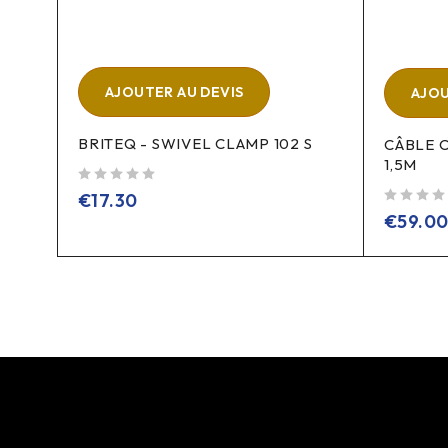
AJOUTER AU DEVIS
AJOU
BRITEQ - SWIVEL CLAMP 102 S
-V2
CÂBLE 
1,5M
sur 5
€
17.30
sur 5
€
59.0