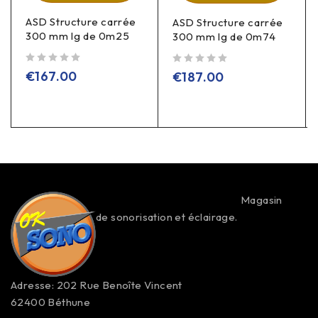
ASD Structure carrée
ASD Structure carrée
300 mm lg de 0m25
300 mm lg de 0m74
sur 5
sur 5
€
167.00
€
187.00
Magasin
de sonorisation et éclairage.
Adresse: 202 Rue Benoîte Vincent
62400 Béthune