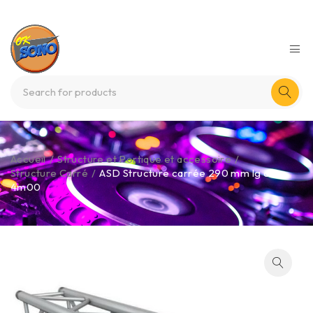
Accueil
/
Structure et Portique et accessoire
/
Structure Carré
/
ASD Structure carrée 290 mm lg de
4m00