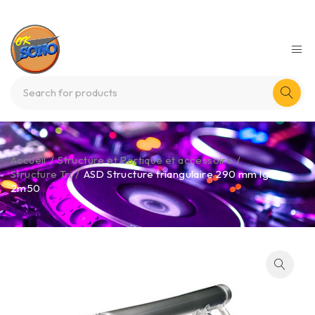
Accueil
/
Structure et Portique et accessoire
/
Structure Tri
/
ASD Structure triangulaire 290 mm lg de
2m50