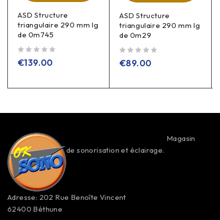
ASD Structure
ASD Structure
triangulaire 290 mm lg
triangulaire 290 mm lg
de 0m745
de 0m29
sur 5
sur 5
€
139.00
€
89.00
Magasin
de sonorisation et éclairage.
Adresse: 202 Rue Benoîte Vincent
62400 Béthune