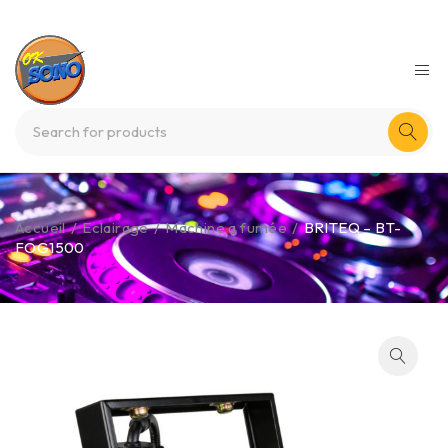
Accueil
/
Eclairage
/
Machine a fumée
/
BRITEQ – BT-
FOG1500