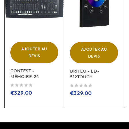
AJOUTER AU
AJOUTER AU
DEVIS
DEVIS
CONTEST -
BRITEQ - LD-
MÉMOIRE-24
512TOUCH
sur 5
sur 5
€
329.00
€
329.00