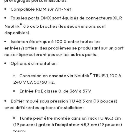
préréglages personnalisables.
Compatible RDM sur Art-Net.
Tous les ports DMX sont équipés de connecteurs XLR
®
Neutrik
à 3 ou 5 broches (les deux versions sont
disponibles).
Isolation électrique à 100 % entre toutes les
entrées/sorties : des problèmes se produisant sur un port
ne se répercuteront pas sur les autres ports.
Options d’alimentation :
®
Connexion en cascade via Neutrik
TRUE-1, 100 à
240 V CA 50/60 Hz.
Entrée PoE classe 0, de 36V à 57V.
Boîtier moulé sous pression 1 U 48,3 cm (19 pouces)
avec différentes options d’installation :
1 unité peut être montée dans un rack 1 U 48,3 cm
(19 pouces) grâce à l’adaptateur 48,3 cm (19 pouces)
fourni.