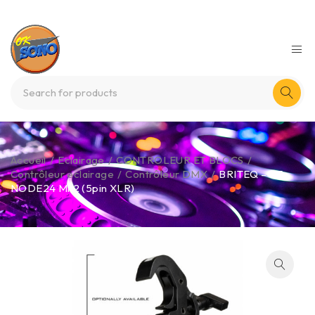
Accueil
/
Eclairage
/
CONTROLEUR ET BLOCS
/
Contrôleur eclairage
/
Contrôleur DMX
/
BRITEQ – BT-
NODE24 Mk2 (5pin XLR)