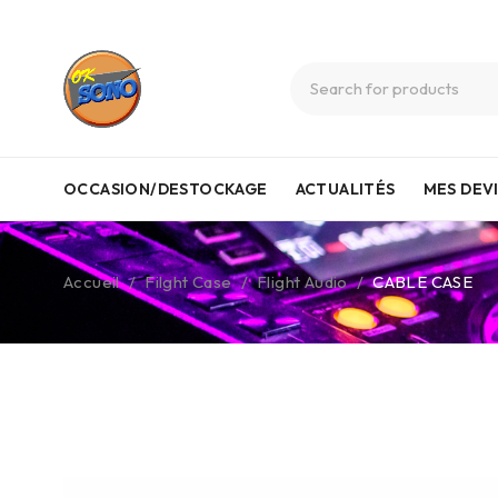
OCCASION/DESTOCKAGE
ACTUALITÉS
MES DEV
Accueil
/
Filght Case
/
Flight Audio
/
CABLE CASE