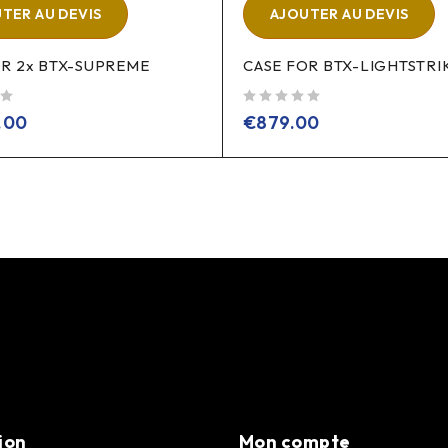
TER AU DEVIS
AJOUTER AU DEVIS
OR 2x BTX-SUPREME
CASE FOR BTX-LIGHTSTRI
sur 5
.00
€
879.00
ion
Mon compte