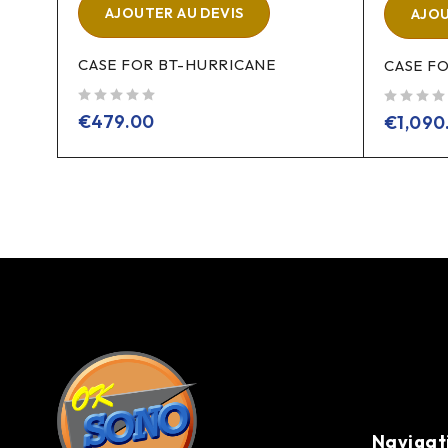
AJOUTER AU DEVIS
AJOU
CASE FOR BT-HURRICANE
CASE F
sur 5
sur 5
€
479.00
€
1,090
Navigat