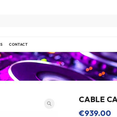
IS
CONTACT
CABLE C
€
939.00