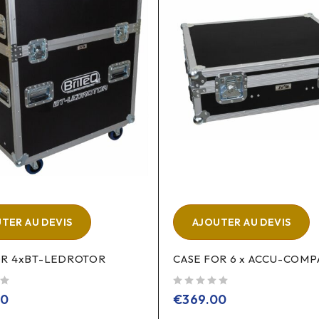
TER AU DEVIS
AJOUTER AU DEVIS
OR 4xBT-LEDROTOR
CASE FOR 6 x ACCU-COMP
sur 5
00
€
369.00