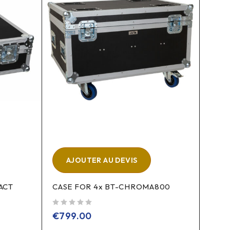
AJOUTER AU DEVIS
A
ACT
CASE FOR 4x BT-CHROMA800
LIGH
sur 5
sur 5
€
799.00
€
17