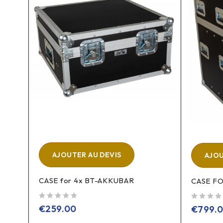
AJOUTER AU DEVIS
AJOU
CASE for 4x BT-AKKUBAR
CASE F
sur 5
sur 5
€
259.00
€
799.