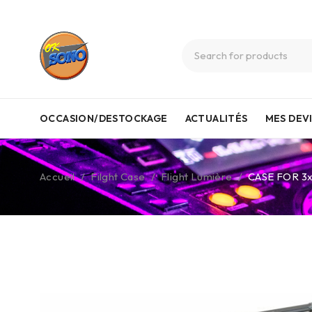
OCCASION/DESTOCKAGE
ACTUALITÉS
MES DEV
Accueil
/
Filght Case
/
Flight Lumière
/
CASE FOR 3