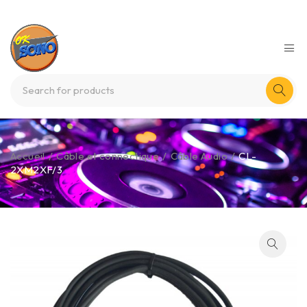
Accueil
/
Câble et connectique
/
Câble Audio
/
CL-
2XM2XF/3