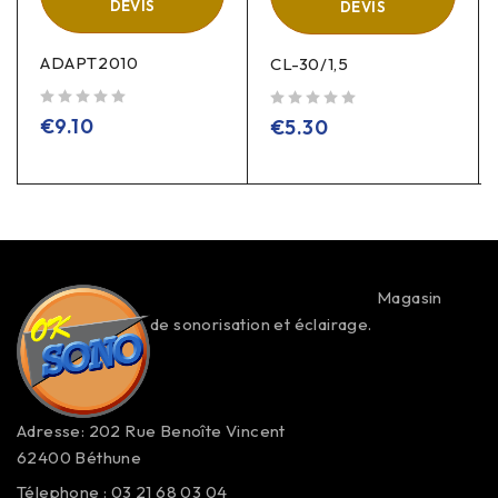
DEVIS
DEVIS
ADAPT2010
CL-30/1,5
sur 5
sur 5
€
9.10
€
5.30
Magasin
de sonorisation et éclairage.
Adresse: 202 Rue Benoîte Vincent
62400 Béthune
Télephone : 03 21 68 03 04