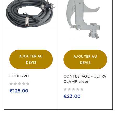
AJOUTER AU
AJOUTER AU
DEVIS
DEVIS
CDUO-20
CONTESTAGE - ULTRA
CLAMP silver
sur 5
€
125.00
sur 5
€
23.00