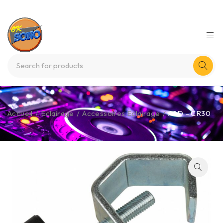
Accueil
/
Eclairage
/
Accessoires Eclairage
/
ASD – CR30