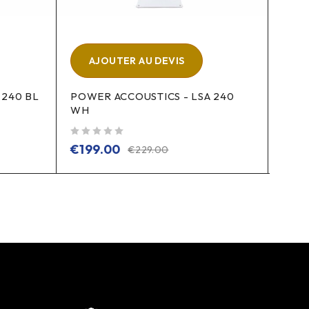
AJOUTER AU DEVIS
A
 240 BL
POWER ACCOUSTICS - LSA 240
HILE
WH
sur 5
€
12
sur 5
€
199.00
€
229.00