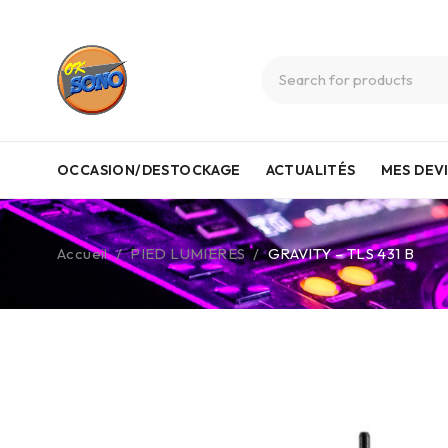
OCCASION/DESTOCKAGE
ACTUALITÉS
MES DEV
Accueil
/
PIED LUMIERES
/
GRAVITY – TLS 431 B