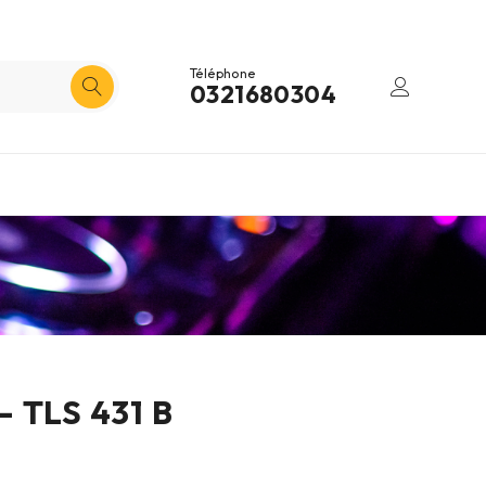
Téléphone
0321680304
 TLS 431 B