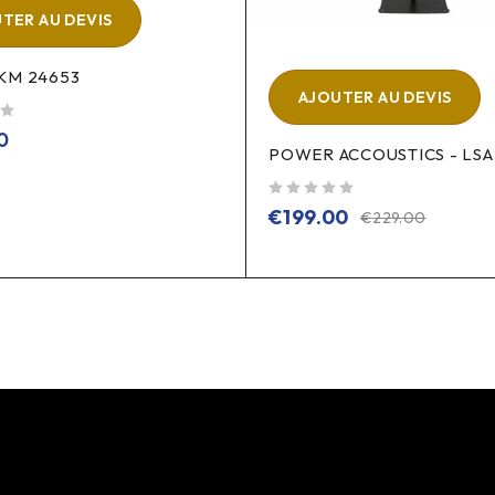
TER AU DEVIS
KM 24653
AJOUTER AU DEVIS
0
POWER ACCOUSTICS - LSA
sur 5
€
199.00
€
229.00