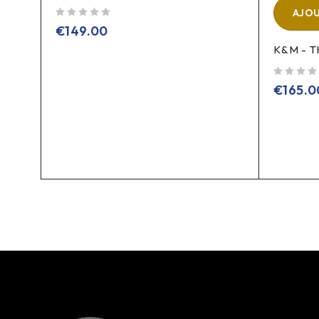
AJOU
sur 5
€
149.00
K&M - T
sur 5
€
165.0