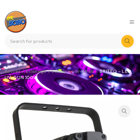
Accueil
/
Eclairage
/
Lumière noir-Strob
/
BRITEQ – LED
UV-GUN 100W