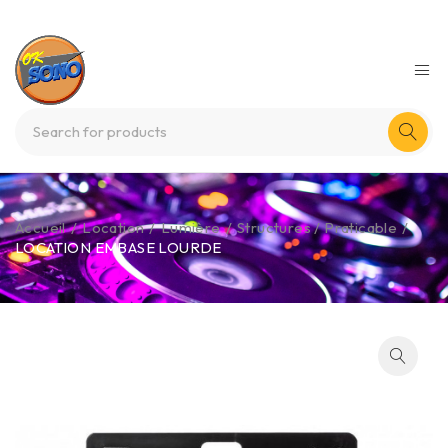
Accueil
/
Location
/
Lumière
/
Structures / Praticable
/
LOCATION EMBASE LOURDE