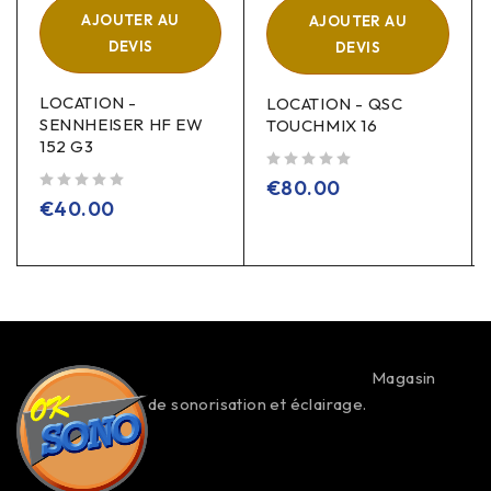
AJOUTER AU
AJOUTER AU
DEVIS
DEVIS
LOCATION -
LOCATION - QSC
SENNHEISER HF EW
TOUCHMIX 16
152 G3
sur 5
€
80.00
sur 5
€
40.00
Magasin
de sonorisation et éclairage.