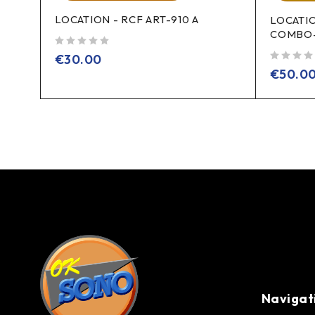
LOCATION - RCF ART-910 A
LOCATI
COMBO
sur 5
€
30.00
sur 5
€
50.0
Navigat