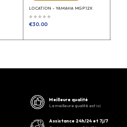
LOCATION - YAMAHA MGP12X
LOCA
sur 5
sur 5
€
30.00
€
20
Meilleure qualité
La meilleure qualité est ici
Assistance 24h/24 et 7j/7