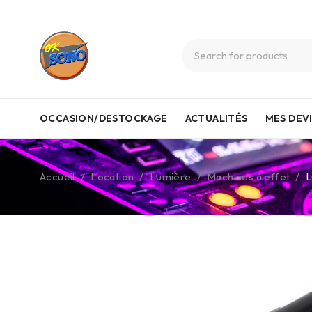
OCCASION/DESTOCKAGE
ACTUALITÉS
MES DEV
Accueil
/
Location
/
Lumière
/
Machines à effet
/
L