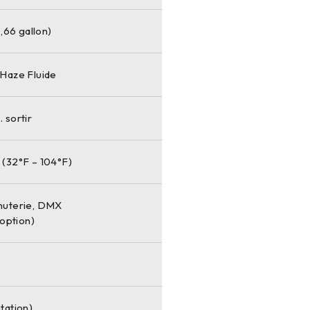
0,66 gallon)
 Haze Fluide
 sortir
 (32°F – 104°F)
nuterie, DMX
 option)
tation)