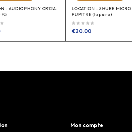
ON - AUDIOPHONY CR12A-
LOCATION - SHURE MICRO
-F5
PUPITRE (la paire)
sur 5
0
€
20.00
ion
Mon compte