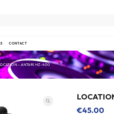
IS
CONTACT
OCATION – ANTARI HZ-400
LOCATION
€
45.00