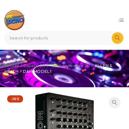
Accueil
/
Espace DJ
/
Table de mixage DJ
/
ALLEN &
HEATH – DAH MODEL1
-10%