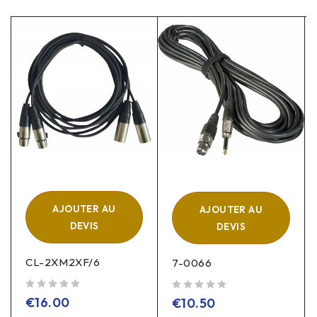
AJOUTER AU
AJOUTER AU
DEVIS
DEVIS
CL-2XM2XF/6
7-0066
sur 5
sur 5
€
16.00
€
10.50