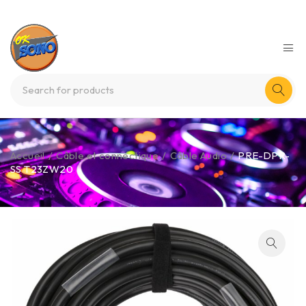
Accueil
/
Câble et connectique
/
Câble Audio
/
PRE-DPR-
SS T23ZW20