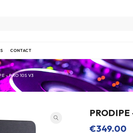
IS
CONTACT
E – PRO 10S V3
PRODIPE 
€
349.00