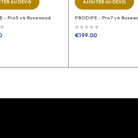
TER AU DEVIS
AJOUTER AU DEVIS
 - Pro5 v4 Rosewood
PRODIPE - Pro7 v4 Rosew
sur 5
0
€
199.00