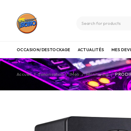
OCCASION/DESTOCKAGE
ACTUALITÉS
MES DEV
Accueil
/
Sonorisation
/
Mao
/
Monitoring
/
PRODIP