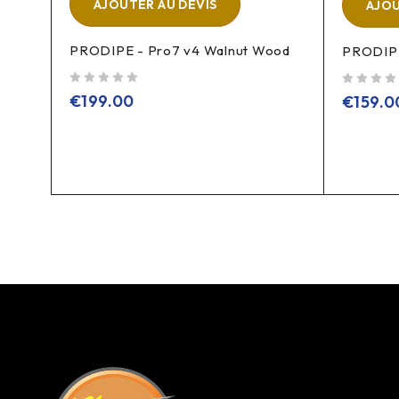
AJOUTER AU DEVIS
AJOU
PRODIPE - Pro7 v4 Walnut Wood
PRODIPE
sur 5
sur 5
€
199.00
€
159.0