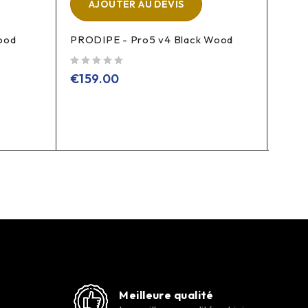
AJOUTER AU DEVIS
A
ood
PRODIPE - Pro5 v4 Black Wood
NEUM
sur 5
sur 5
€
159.00
€
89
Meilleure qualité