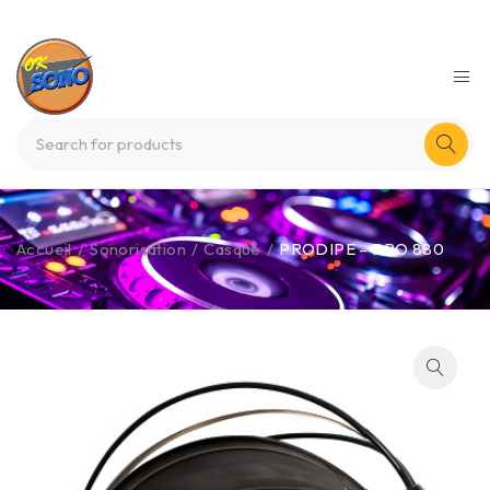
Accueil
/
Sonorisation
/
Casque
/
PRODIPE – PRO 880