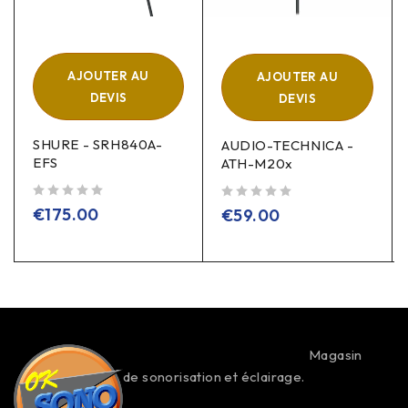
AJOUTER AU
AJOUTER AU
DEVIS
DEVIS
SHURE - SRH840A-
AUDIO-TECHNICA -
EFS
ATH-M20x
sur 5
sur 5
€
175.00
€
59.00
Magasin
de sonorisation et éclairage.