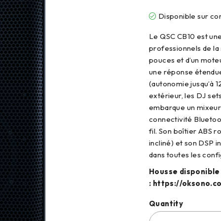
Disponible sur 
Le QSC CB10 est une
professionnels de la
pouces et d’un moteu
une réponse étendue 
(autonomie jusqu’à 1
extérieur, les DJ set
embarque un mixeur 
connectivité Bluetoo
fil. Son boîtier ABS r
incliné) et son DSP in
dans toutes les confi
Housse disponible
:
https://oksono.c
Quantity