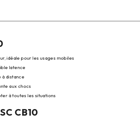
0
ur, idéale pour les usages mobiles
aible latence
 à distance
tante aux chocs
ter à toutes les situations
QSC CB10