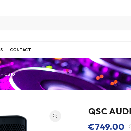
IS
CONTACT
 – CB10
QSC AUDI
€
749.00