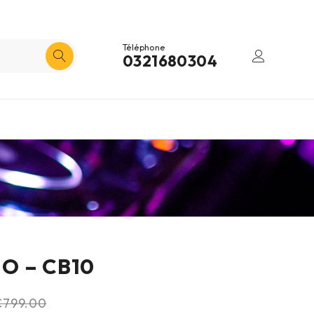
Téléphone
0321680304
O – CB10
€
799.00