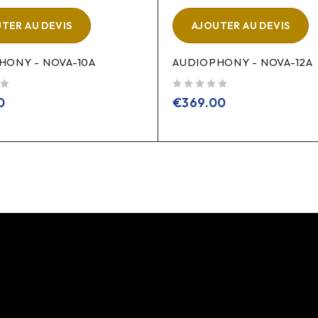
TER AU DEVIS
AJOUTER AU DEVIS
HONY - NOVA-10A
AUDIOPHONY - NOVA-12A
sur 5
0
€
369.00