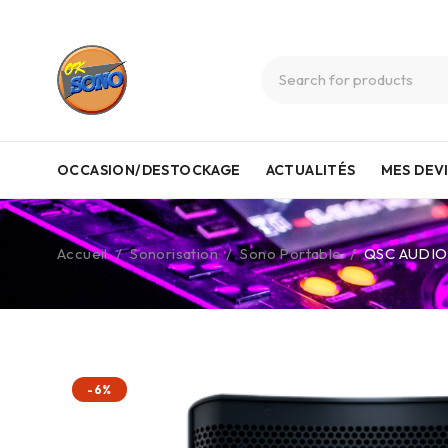
OCCASION/DESTOCKAGE
ACTUALITÉS
MES DEV
Accueil
/
Sonorisation
/
Sono Portable
/
QSC AUDIO
-6%