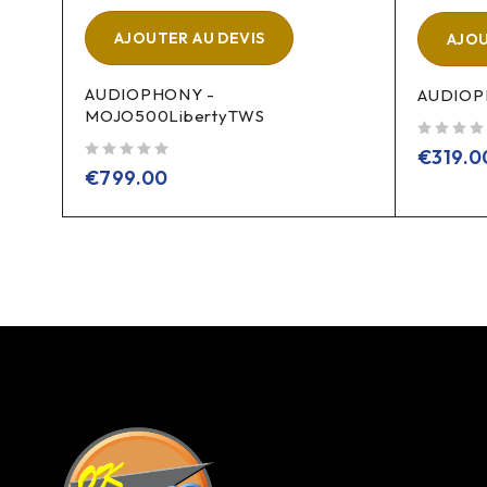
AJOUTER AU DEVIS
AJOU
AUDIOPHONY -
AUDIOP
MOJO500LibertyTWS
sur 5
€
319.0
sur 5
€
799.00