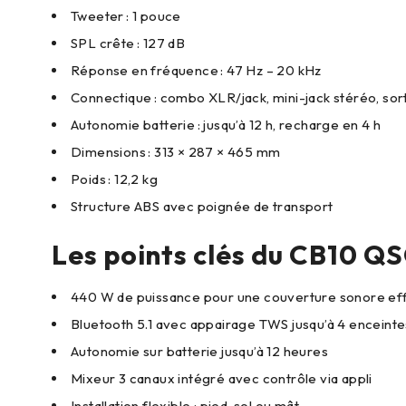
Tweeter : 1 pouce
SPL crête : 127 dB
Réponse en fréquence : 47 Hz – 20 kHz
Connectique : combo XLR/jack, mini-jack stéréo, sor
Autonomie batterie : jusqu’à 12 h, recharge en 4 h
Dimensions : 313 × 287 × 465 mm
Poids : 12,2 kg
Structure ABS avec poignée de transport
Les points clés du CB10 Q
440 W de puissance pour une couverture sonore ef
Bluetooth 5.1 avec appairage TWS jusqu’à 4 enceinte
Autonomie sur batterie jusqu’à 12 heures
Mixeur 3 canaux intégré avec contrôle via appli
Installation flexible : pied, sol ou mât