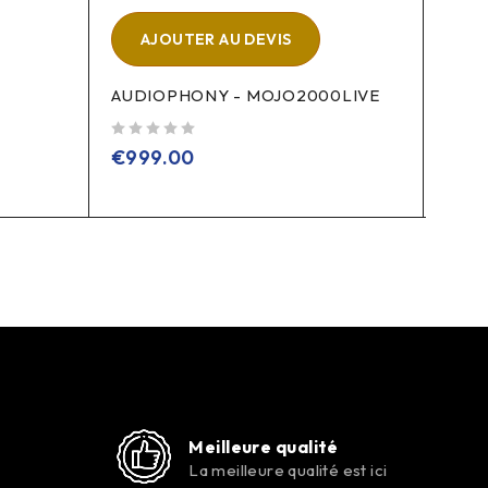
AJOUTER AU DEVIS
A
AUDIOPHONY - MOJO2000LIVE
RCF 
sur 5
sur 5
€
999.00
€
1,
Meilleure qualité
La meilleure qualité est ici