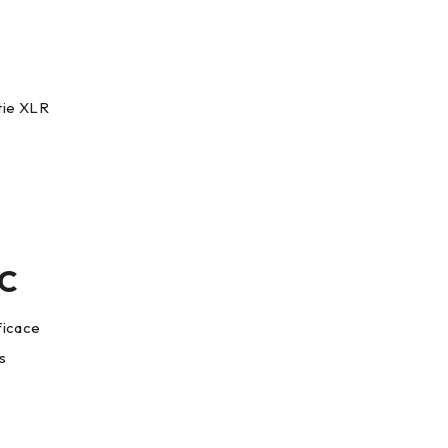
tie XLR
SC
ficace
s