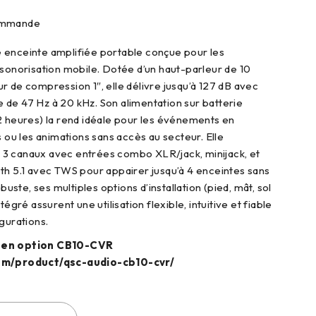
commande
 enceinte amplifiée portable conçue pour les
 sonorisation mobile. Dotée d’un haut-parleur de 10
r de compression 1″, elle délivre jusqu’à 127 dB avec
de 47 Hz à 20 kHz. Son alimentation sur batterie
2 heures) la rend idéale pour les événements en
s ou les animations sans accès au secteur. Elle
3 canaux avec entrées combo XLR/jack, minijack, et
th 5.1 avec TWS pour appairer jusqu’à 4 enceintes sans
obuste, ses multiples options d’installation (pied, mât, sol
tégré assurent une utilisation flexible, intuitive et fiable
gurations.
 en option CB10-CVR
om/product/qsc-audio-cb10-cvr/