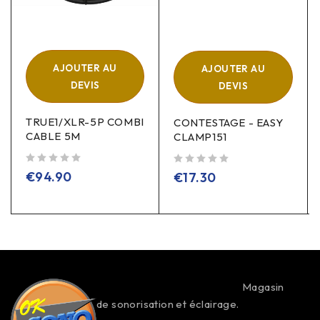
AJOUTER AU
AJOUTER AU
DEVIS
DEVIS
TRUE1/XLR-5P COMBI
CONTESTAGE - EASY
CABLE 5M
CLAMP151
sur 5
sur 5
€
94.90
€
17.30
Magasin
de sonorisation et éclairage.