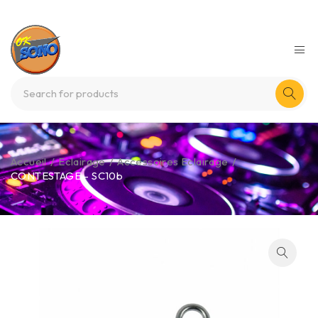
Accueil
/
Eclairage
/
Accessoires Eclairage
/
CONTESTAGE – SC10b