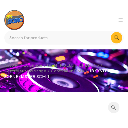
Accueil
/
Eclairage
/
CONTROLEUR ET BLOCS
/
Contrôleur eclairage
/
Contrôleur DMX
/
JB SYSTEMS –
SCENEMASTER SCM-1