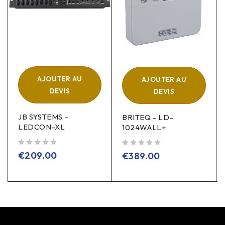
AJOUTER AU
AJOUTER AU
DEVIS
DEVIS
JB SYSTEMS -
BRITEQ - LD-
LEDCON-XL
1024WALL+
sur 5
sur 5
€
209.00
€
389.00