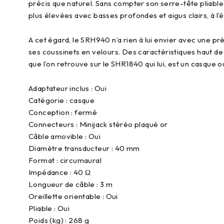
précis que naturel. Sans compter son serre-tête pliabl
plus élevées avec basses profondes et aigus clairs, à l
A cet égard, le SRH940 n’a rien à lui envier avec une pré
ses coussinets en velours. Des caractéristiques haut de
que l’on retrouve sur le SHR1840 qui lui, est un casque
Adaptateur inclus : Oui
Catégorie : casque
Conception : fermé
Connecteurs : Minijack stéréo plaqué or
Câble amovible : Oui
Diamètre transducteur : 40 mm
Format : circumaural
Impédance : 40 Ω
Longueur de câble : 3 m
Oreillette orientable : Oui
Pliable : Oui
Poids (kg) : 268 g