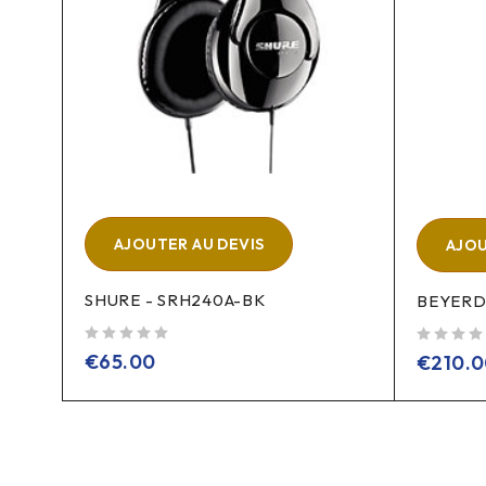
AJOUTER AU DEVIS
AJOU
SHURE - SRH240A-BK
BEYERD
sur 5
sur 5
€
65.00
€
210.