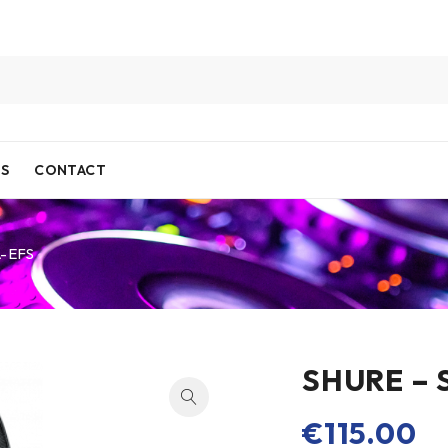
IS
CONTACT
-EFS
SHURE –
€
115.00