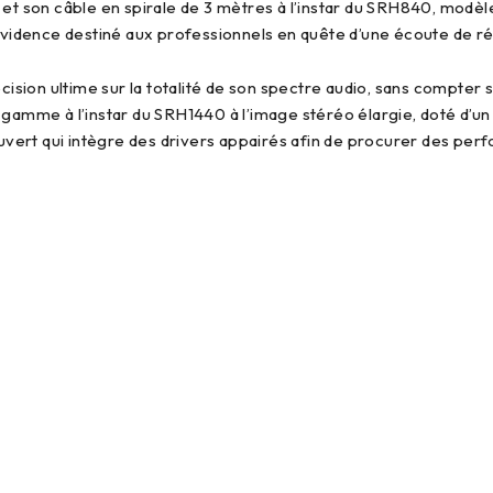
e et son câble en spirale de 3 mètres à l’instar du SRH840, mo
’évidence destiné aux professionnels en quête d’une écoute de r
cision ultime sur la totalité de son spectre audio, sans compter s
 gamme à l’instar du SRH1440 à l’image stéréo élargie, doté d’un 
 ouvert qui intègre des drivers appairés afin de procurer des p