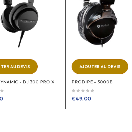
TER AU DEVIS
AJOUTER AU DEVIS
YNAMIC - DJ 300 PRO X
PRODIPE - 3000B
sur 5
00
€
49.00