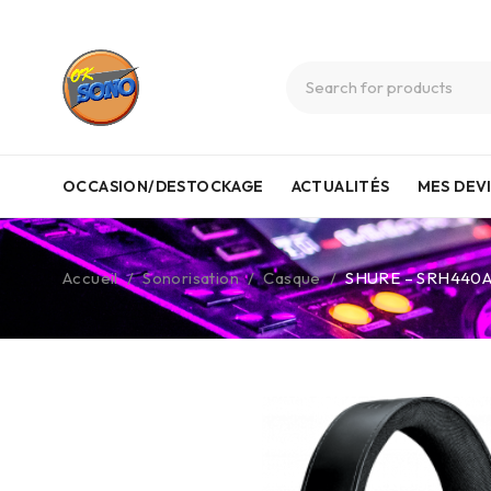
OCCASION/DESTOCKAGE
ACTUALITÉS
MES DEV
Accueil
/
Sonorisation
/
Casque
/
SHURE – SRH440A