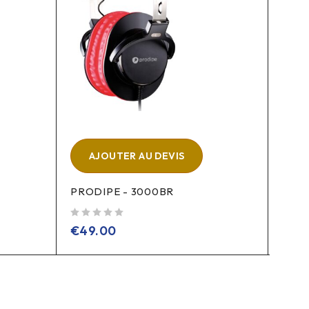
A
AIAI
AJOUTER AU DEVIS
sur 5
€
33
PRODIPE - 3000BR
sur 5
€
49.00