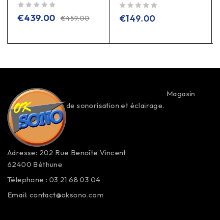
sur 5
sur 5
€
439.00
€
149.00
€
459.00
Magasin
de sonorisation et éclairage.
Adresse: 202 Rue Benoîte Vincent
62400 Béthune
Télephone : 03 21 68 03 04
Email:
contact@oksono.com