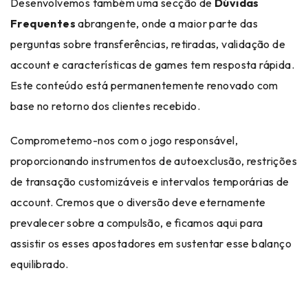
Desenvolvemos também uma secção de
Dúvidas
Frequentes
abrangente, onde a maior parte das
perguntas sobre transferências, retiradas, validação de
account e características de games tem resposta rápida.
Este conteúdo está permanentemente renovado com
base no retorno dos clientes recebido.
Comprometemo-nos com o jogo responsável,
proporcionando instrumentos de autoexclusão, restrições
de transação customizáveis e intervalos temporárias de
account. Cremos que o diversão deve eternamente
prevalecer sobre a compulsão, e ficamos aqui para
assistir os esses apostadores em sustentar esse balanço
equilibrado.