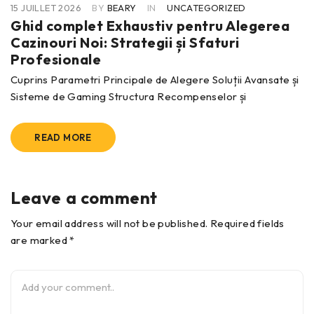
15 JUILLET 2026
BY
BEARY
IN
UNCATEGORIZED
Ghid complet Exhaustiv pentru Alegerea
Cazinouri Noi: Strategii și Sfaturi
Profesionale
Cuprins Parametri Principale de Alegere Soluții Avansate și
Sisteme de Gaming Structura Recompenselor și
READ MORE
Leave a comment
Your email address will not be published. Required fields
are marked *