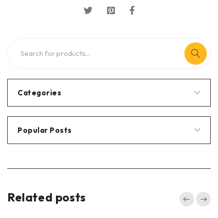
Categories
Popular Posts
Related posts