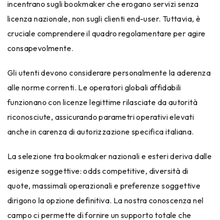
incentrano sugli bookmaker che erogano servizi senza
licenza nazionale, non sugli clienti end-user. Tuttavia, è
cruciale comprendere il quadro regolamentare per agire
consapevolmente.
Gli utenti devono considerare personalmente la aderenza
alle norme correnti. Le operatori globali affidabili
funzionano con licenze legittime rilasciate da autorità
riconosciute, assicurando parametri operativi elevati
anche in carenza di autorizzazione specifica italiana.
La selezione tra bookmaker nazionali e esteri deriva dalle
esigenze soggettive: odds competitive, diversità di
quote, massimali operazionali e preferenze soggettive
dirigono la opzione definitiva. La nostra conoscenza nel
campo ci permette di fornire un supporto totale che