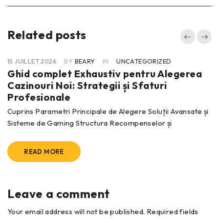
Related posts
15 JUILLET 2026
BY
BEARY
IN
UNCATEGORIZED
Ghid complet Exhaustiv pentru Alegerea
Cazinouri Noi: Strategii și Sfaturi
Profesionale
Cuprins Parametri Principale de Alegere Soluții Avansate și
Sisteme de Gaming Structura Recompenselor și
READ MORE
Leave a comment
Your email address will not be published. Required fields