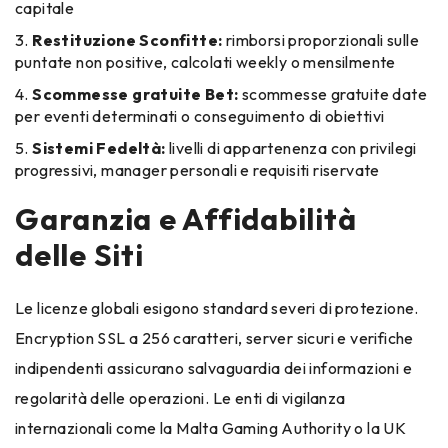
capitale
Restituzione Sconfitte:
rimborsi proporzionali sulle
puntate non positive, calcolati weekly o mensilmente
Scommesse gratuite Bet:
scommesse gratuite date
per eventi determinati o conseguimento di obiettivi
Sistemi Fedeltà:
livelli di appartenenza con privilegi
progressivi, manager personali e requisiti riservate
Garanzia e Affidabilità
delle Siti
Le licenze globali esigono standard severi di protezione.
Encryption SSL a 256 caratteri, server sicuri e verifiche
indipendenti assicurano salvaguardia dei informazioni e
regolarità delle operazioni. Le enti di vigilanza
internazionali come la Malta Gaming Authority o la UK