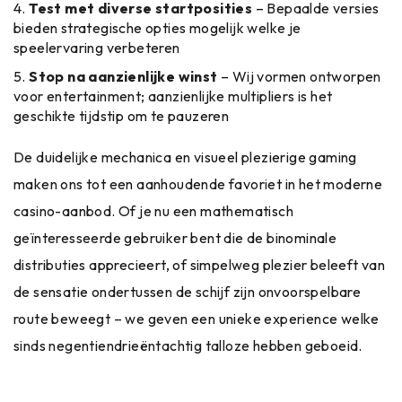
Test met diverse startposities
– Bepaalde versies
bieden strategische opties mogelijk welke je
speelervaring verbeteren
Stop na aanzienlijke winst
– Wij vormen ontworpen
voor entertainment; aanzienlijke multipliers is het
geschikte tijdstip om te pauzeren
De duidelijke mechanica en visueel plezierige gaming
maken ons tot een aanhoudende favoriet in het moderne
casino-aanbod. Of je nu een mathematisch
geïnteresseerde gebruiker bent die de binominale
distributies apprecieert, of simpelweg plezier beleeft van
de sensatie ondertussen de schijf zijn onvoorspelbare
route beweegt – we geven een unieke experience welke
sinds negentiendrieëntachtig talloze hebben geboeid.