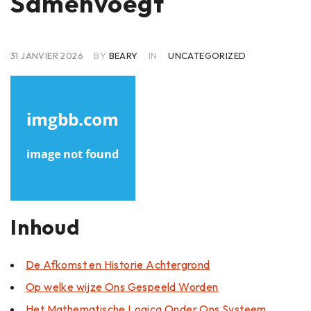
Samenvoegt
31 JANVIER 2026
BY
BEARY
IN
UNCATEGORIZED
Inhoud
De Afkomst en Historie Achtergrond
Op welke wijze Ons Gespeeld Worden
Het Mathematische Logica Onder Ons Systeem