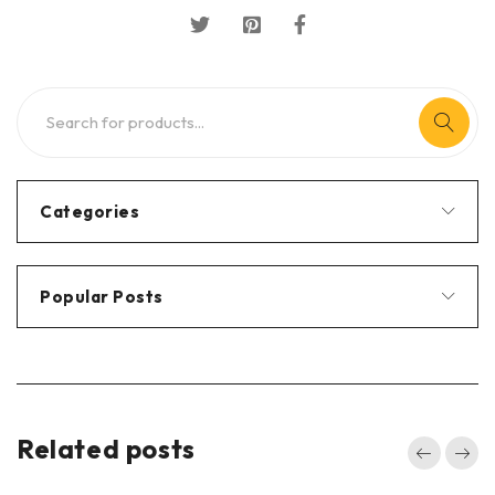
Categories
Popular Posts
Related posts