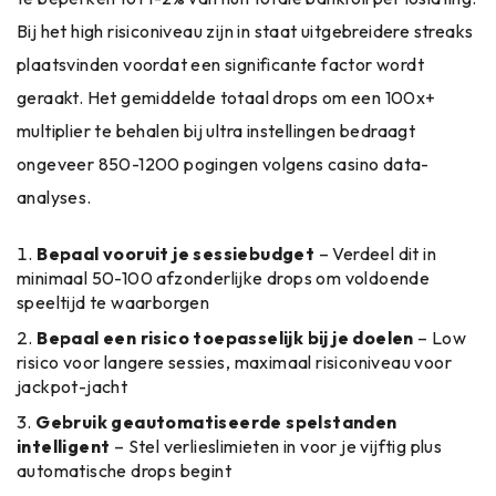
Bij het high risiconiveau zijn in staat uitgebreidere streaks
plaatsvinden voordat een significante factor wordt
geraakt. Het gemiddelde totaal drops om een 100x+
multiplier te behalen bij ultra instellingen bedraagt
ongeveer 850-1200 pogingen volgens casino data-
analyses.
Bepaal vooruit je sessiebudget
– Verdeel dit in
minimaal 50-100 afzonderlijke drops om voldoende
speeltijd te waarborgen
Bepaal een risico toepasselijk bij je doelen
– Low
risico voor langere sessies, maximaal risiconiveau voor
jackpot-jacht
Gebruik geautomatiseerde spelstanden
intelligent
– Stel verlieslimieten in voor je vijftig plus
automatische drops begint