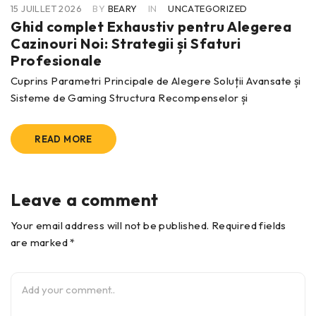
15 JUILLET 2026
BY
BEARY
IN
UNCATEGORIZED
Ghid complet Exhaustiv pentru Alegerea
Cazinouri Noi: Strategii și Sfaturi
Profesionale
Cuprins Parametri Principale de Alegere Soluții Avansate și
Sisteme de Gaming Structura Recompenselor și
READ MORE
Leave a comment
Your email address will not be published. Required fields
are marked *