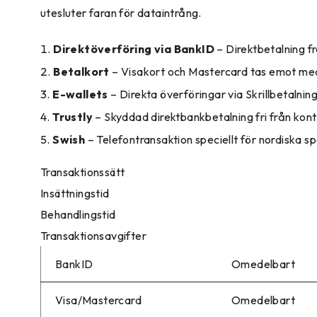
utesluter faran för dataintrång.
Direktöverföring via BankID
– Direktbetalning f
Betalkort
– Visakort och Mastercard tas emot med
E-wallets
– Direkta överföringar via Skrillbetalning
Trustly
– Skyddad direktbankbetalning fri från kont
Swish
– Telefontransaktion speciellt för nordiska s
Transaktionssätt
Insättningstid
Behandlingstid
Transaktionsavgifter
BankID
Omedelbart
Visa/Mastercard
Omedelbart