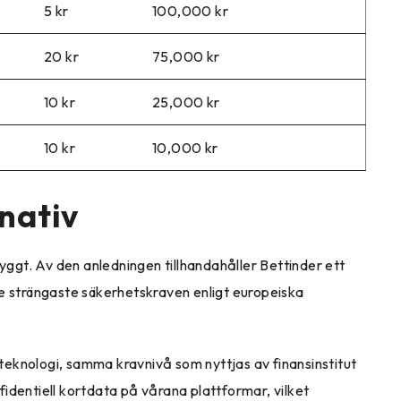
5 kr
100,000 kr
20 kr
75,000 kr
10 kr
25,000 kr
10 kr
10,000 kr
nativ
ryggt. Av den anledningen tillhandahåller Bettinder ett
de strängaste säkerhetskraven enligt europeiska
eknologi, samma kravnivå som nyttjas av finansinstitut
nfidentiell kortdata på vårana plattformar, vilket