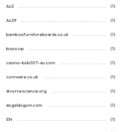
Az2
(1)
Az29
(1)
bamboofurnitureboards.co.uk
(1)
bizzo.vip
(1)
casino-bsb007-au.com
(1)
cornware.co.uk
(1)
divorcescience.org
(1)
dogaldogum.com
(1)
EN
(1)