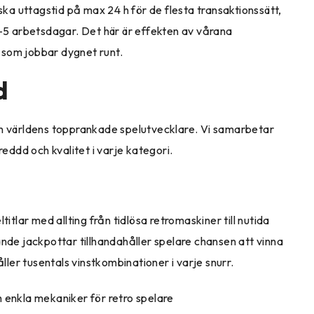
ska uttagstid på max 24 h för de flesta transaktionssätt,
3-5 arbetsdagar. Det här är effekten av vårana
 som jobbar dygnet runt.
d
 från världens topprankade spelutvecklare. Vi samarbetar
reddd och kvalitet i varje kategori.
itlar med allting från tidlösa retromaskiner till nutida
e jackpottar tillhandahåller spelare chansen att vinna
er tusentals vinstkombinationer i varje snurr.
ch enkla mekaniker för retro spelare