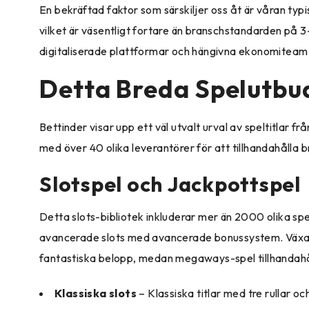
En bekräftad faktor som särskiljer oss åt är våran typi
vilket är väsentligt fortare än branschstandarden på 
digitaliserade plattformar och hängivna ekonomiteam
Detta Breda Spelutbu
Bettinder visar upp ett väl utvalt urval av speltitlar
med över 40 olika leverantörer för att tillhandahålla b
Slotspel och Jackpottspel
Detta slots-bibliotek inkluderar mer än 2000 olika spelt
avancerade slots med avancerade bonussystem. Växand
fantastiska belopp, medan megaways-spel tillhandahåll
Klassiska slots
– Klassiska titlar med tre rullar o