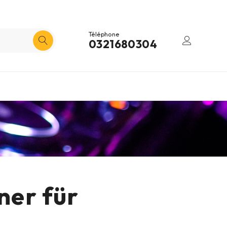
Téléphone
0321680304
ner für