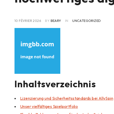
10 FÉVRIER 2026
BY
BEARY
IN
UNCATEGORIZED
Inhaltsverzeichnis
Lizenzierung und Sicherheitsstandards bei AllySpin
Unser vielfältiges Spielportfolio