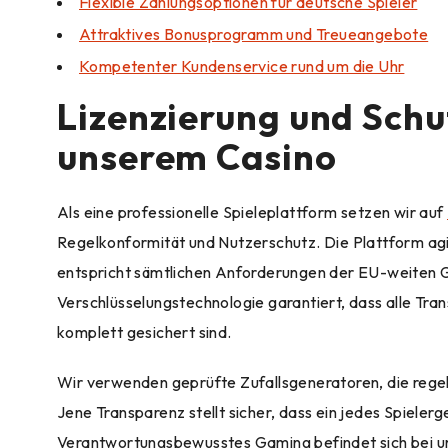
Flexible Zahlungsoptionen für deutsche Spieler
Attraktives Bonusprogramm und Treueangebote
Kompetenter Kundenservice rund um die Uhr
Lizenzierung und Schu
unserem Casino
Als eine professionelle Spieleplattform setzen wir auf
Regelkonformität und Nutzerschutz. Die Plattform agi
entspricht sämtlichen Anforderungen der EU-weiten G
Verschlüsselungstechnologie garantiert, dass alle Tr
komplett gesichert sind.
Wir verwenden geprüfte Zufallsgeneratoren, die rege
Jene Transparenz stellt sicher, dass ein jedes Spielergeb
Verantwortungsbewusstes Gaming befindet sich bei uns