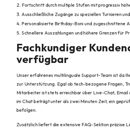
Fortschritt durch multiple Stufen mit progressiv hö
Ausschließliche Zugänge zu speziellen Turnieren un
Personalisierte Birthday-Boni und zugeschnittene
Schnellere Auszahlungen und höhere Grenzen für 
Fachkundiger Kundend
verfügbar
Unser erfahrenes multilinguale Support-Team ist da 
zur Unterstützung. Egal ob tech-bezogene Fragen, Tra
Mitarbeiter ist stets erreichbar über Live-Chat, Email
im Chat beträgt unter als zwei Minuten Zeit, ein gepr
befolgen.
Zusätzlich liefert die extensive FAQ-Sektion präzise 