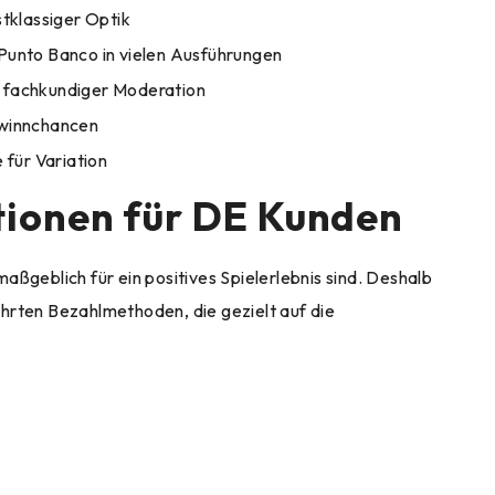
tklassiger Optik
d Punto Banco in vielen Ausführungen
nd fachkundiger Moderation
ewinnchancen
 für Variation
ionen für DE Kunden
aßgeblich für ein positives Spielerlebnis sind. Deshalb
hrten Bezahlmethoden, die gezielt auf die