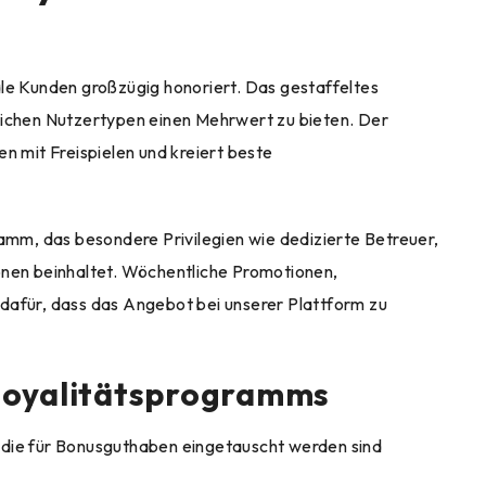
ale Kunden großzügig honoriert. Das gestaffeltes
lichen Nutzertypen einen Mehrwert zu bieten. Der
mit Freispielen und kreiert beste
m, das besondere Privilegien wie dedizierte Betreuer,
onen beinhaltet. Wöchentliche Promotionen,
dafür, dass das Angebot bei unserer Plattform zu
 Loyalitätsprogramms
 die für Bonusguthaben eingetauscht werden sind