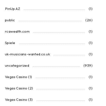
PinUp AZ
(1)
public
(26)
rcawealth.com
(1)
Spiele
(1)
uk-musicians-wanted.co.uk
(1)
uncategorized
(939)
Vegas Casino (1)
(1)
Vegas Casino (2)
(1)
Vegas Casino (3)
(1)