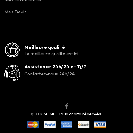
Mes Devis
Meilleure qualité
La meilleure qualité est ici
Assistance 24h/24 et 7j/7
Contactez-nous 24h/24
© OK SONO. Tous droits réservés.