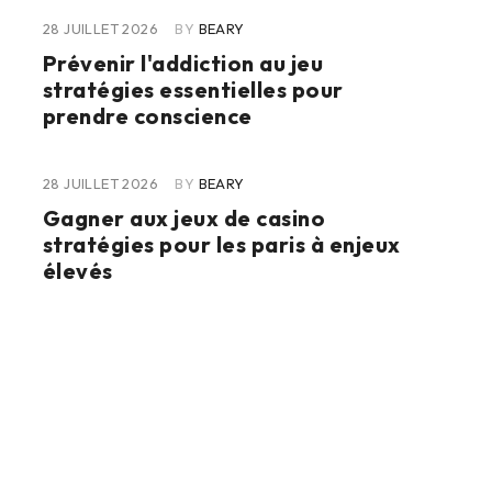
28 JUILLET 2026
BY
BEARY
Prévenir l'addiction au jeu
stratégies essentielles pour
prendre conscience
28 JUILLET 2026
BY
BEARY
Gagner aux jeux de casino
stratégies pour les paris à enjeux
élevés