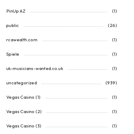
PinUp AZ
(1)
public
(26)
rcawealth.com
(1)
Spiele
(1)
uk-musicians-wanted.co.uk
(1)
uncategorized
(939)
Vegas Casino (1)
(1)
Vegas Casino (2)
(1)
Vegas Casino (3)
(1)