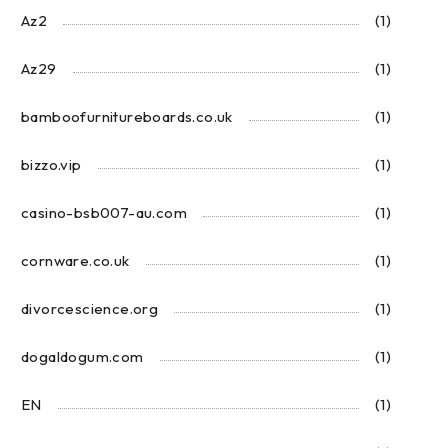
Az2
(1)
Az29
(1)
bamboofurnitureboards.co.uk
(1)
bizzo.vip
(1)
casino-bsb007-au.com
(1)
cornware.co.uk
(1)
divorcescience.org
(1)
dogaldogum.com
(1)
EN
(1)