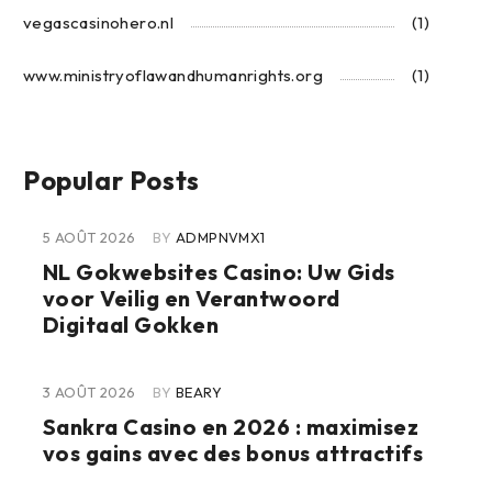
vegascasinohero.nl
(1)
www.ministryoflawandhumanrights.org
(1)
Popular Posts
5 AOÛT 2026
BY
ADMPNVMX1
NL Gokwebsites Casino: Uw Gids
voor Veilig en Verantwoord
Digitaal Gokken
3 AOÛT 2026
BY
BEARY
Sankra Casino en 2026 : maximisez
vos gains avec des bonus attractifs