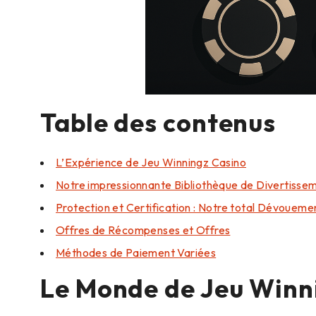
Table des contenus
L’Expérience de Jeu Winningz Casino
Notre impressionnante Bibliothèque de Divertisse
Protection et Certification : Notre total Dévoueme
Offres de Récompenses et Offres
Méthodes de Paiement Variées
Le Monde de Jeu Winn