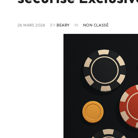
26 MARS 2026
BY
BEARY
IN
NON CLASSÉ