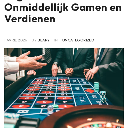
Onmiddellijk Gamen en
Verdienen
1 AVRIL 2026
BY
BEARY
IN
UNCATEGORIZED