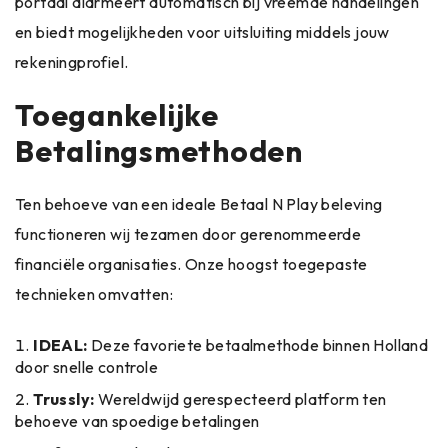
portaal alarmeert automatisch bij vreemde handelingen
en biedt mogelijkheden voor uitsluiting middels jouw
rekeningprofiel.
Toegankelijke
Betalingsmethoden
Ten behoeve van een ideale Betaal N Play beleving
functioneren wij tezamen door gerenommeerde
financiële organisaties. Onze hoogst toegepaste
technieken omvatten:
IDEAL:
Deze favoriete betaalmethode binnen Holland
door snelle controle
Trussly:
Wereldwijd gerespecteerd platform ten
behoeve van spoedige betalingen