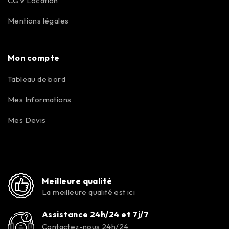
CGV Location
Mentions légales
Mon compte
Tableau de bord
Mes Informations
Mes Devis
Meilleure qualité
La meilleure qualité est ici
Assistance 24h/24 et 7j/7
Contactez-nous 24h/24