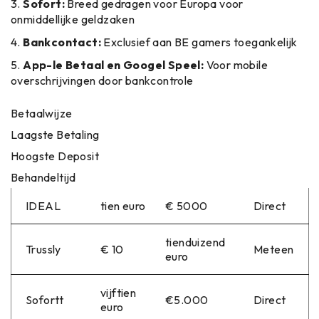
Sofort:
Breed gedragen voor Europa voor
onmiddellijke geldzaken
Bankcontact:
Exclusief aan BE gamers toegankelijk
App-le Betaal en Googel Speel:
Voor mobile
overschrijvingen door bankcontrole
Betaalwijze
Laagste Betaling
Hoogste Deposit
Behandeltijd
IDEAL
tien euro
€ 5000
Direct
tienduizend
Trussly
€ 10
Meteen
euro
vijftien
Sofortt
€5.000
Direct
euro