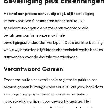
Beveiliging plus Erkenningen
Hoewel een proces eenvoudig oogt, blijft beveiliging
immer voor. We functioneren onder strikte EU
speelvergunningen die verzekeren waardoor alle
betalingen conform onze maximale
beveiligingsstandaarden verlopen. Deze bankherkenning
welke wij benutten blijft identieke techniek welke banken
aanwenden voor de digitale voorzieningen.
Verantwoord Gamen
Eveneens buiten conventionele registratie pakken ons
bewust gamen buitengewoon serieus. Via jouw bankdata
vermogen wij gokpatronen observeren en indien
noodzakelijk ingrijpen voor gevaarlijk gedrag. Het