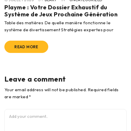
Playme : Votre Dossier Exhaustif du
Système de Jeux Prochaine Génération
Table des matières De quelle manière fonctionne le
système de divertissement Stratégies expertes pour
READ MORE
Leave a comment
Your email address will not be published. Required fields
are marked *