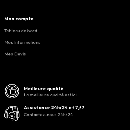
Mon compte
Tableau de bord
Mes Informations
Mes Devis
Meilleure qualité
La meilleure qualité est ici
Assistance 24h/24 et 7j/7
Contactez-nous 24h/24