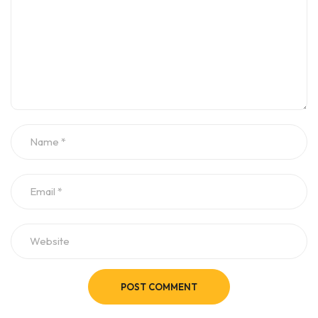
POST COMMENT