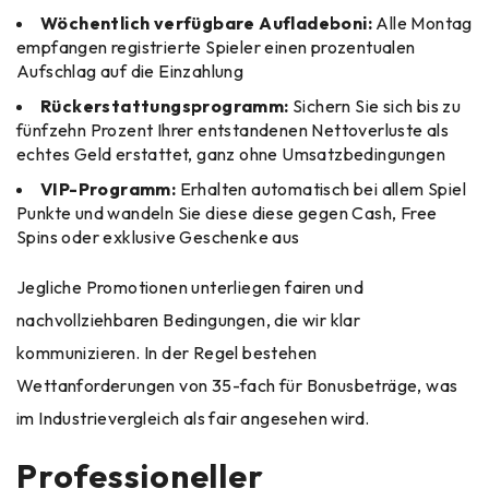
Wöchentlich verfügbare Aufladeboni:
Alle Montag
empfangen registrierte Spieler einen prozentualen
Aufschlag auf die Einzahlung
Rückerstattungsprogramm:
Sichern Sie sich bis zu
fünfzehn Prozent Ihrer entstandenen Nettoverluste als
echtes Geld erstattet, ganz ohne Umsatzbedingungen
VIP-Programm:
Erhalten automatisch bei allem Spiel
Punkte und wandeln Sie diese diese gegen Cash, Free
Spins oder exklusive Geschenke aus
Jegliche Promotionen unterliegen fairen und
nachvollziehbaren Bedingungen, die wir klar
kommunizieren. In der Regel bestehen
Wettanforderungen von 35-fach für Bonusbeträge, was
im Industrievergleich als fair angesehen wird.
Professioneller