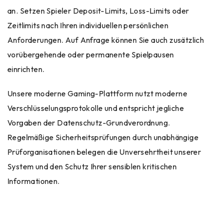
an. Setzen Spieler Deposit-Limits, Loss-Limits oder
Zeitlimits nach Ihren individuellen persönlichen
Anforderungen. Auf Anfrage können Sie auch zusätzlich
vorübergehende oder permanente Spielpausen
einrichten.
Unsere moderne Gaming-Plattform nutzt moderne
Verschlüsselungsprotokolle und entspricht jegliche
Vorgaben der Datenschutz-Grundverordnung.
Regelmäßige Sicherheitsprüfungen durch unabhängige
Prüforganisationen belegen die Unversehrtheit unserer
System und den Schutz Ihrer sensiblen kritischen
Informationen.