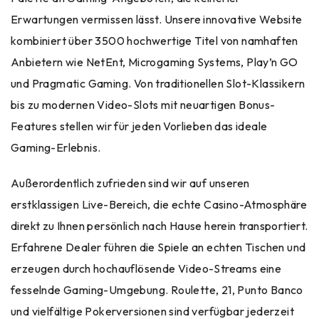
Erwartungen vermissen lässt. Unsere innovative Website
kombiniert über 3500 hochwertige Titel von namhaften
Anbietern wie NetEnt, Microgaming Systems, Play’n GO
und Pragmatic Gaming. Von traditionellen Slot-Klassikern
bis zu modernen Video-Slots mit neuartigen Bonus-
Features stellen wir für jeden Vorlieben das ideale
Gaming-Erlebnis.
Außerordentlich zufrieden sind wir auf unseren
erstklassigen Live-Bereich, die echte Casino-Atmosphäre
direkt zu Ihnen persönlich nach Hause herein transportiert.
Erfahrene Dealer führen die Spiele an echten Tischen und
erzeugen durch hochauflösende Video-Streams eine
fesselnde Gaming-Umgebung. Roulette, 21, Punto Banco
und vielfältige Pokerversionen sind verfügbar jederzeit