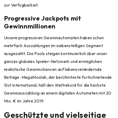
zur Verfügbarkeit.
Progressive Jackpots mit
Gewinnmillionen
Unsere progressiven Gewinnautomaten haben schon
mehrfach Auszahlungen im siebenstelligen Segment
ausgezahlt. Die Pools steigen kontinuierlich über unser
ganzes globales Spieler-Netzwerk und ermöglichen
realistische Gewinnchancen auf lebensverändernde
Beträge. MegaMoolah, der berühmteste fortschreitende
Slot international, hält den Weltrekord für die höchste
Gewinnauszahlung an einem digitalen Automaten mit 20
Mio. € im Jahre 2019.
Geschützte und vielseitige