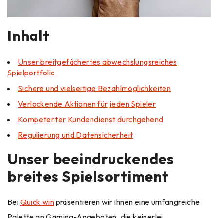
Inhalt
Unser breitgefächertes abwechslungsreiches
Spielportfolio
Sichere und vielseitige Bezahlmöglichkeiten
Verlockende Aktionen für jeden Spieler
Kompetenter Kundendienst durchgehend
Regulierung und Datensicherheit
Unser beeindruckendes
breites Spielsortiment
Bei
Quick win
präsentieren wir Ihnen eine umfangreiche
Palette an Gaming-Angeboten, die keinerlei