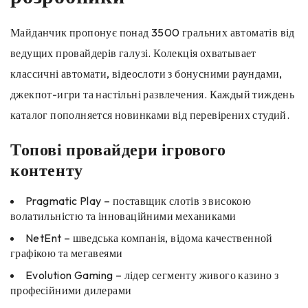
Майданчик пропонує понад 3500 гральних автоматів від
ведущих провайдерів галузі. Колекція охватывает
классичні автомати, відеослоти з бонусними раундами,
джекпот-игри та настільні развлечения. Каждый тиждень
каталог пополняется новинками від перевірених студий.
Топові провайдери ігрового
контенту
Pragmatic Play – поставщик слотів з високою
волатильністю та інноваційними механиками
NetEnt – шведська компанія, відома качественной
графікою та мегавеями
Evolution Gaming – лідер сегменту живого казино з
професійними дилерами