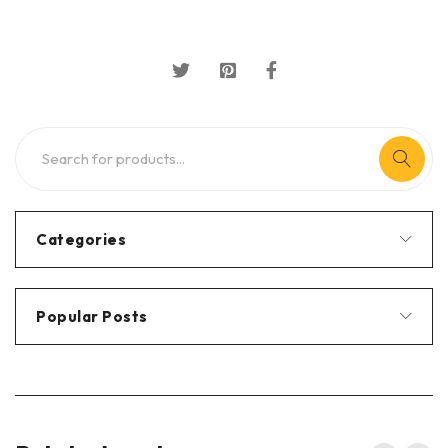
Categories
Popular Posts