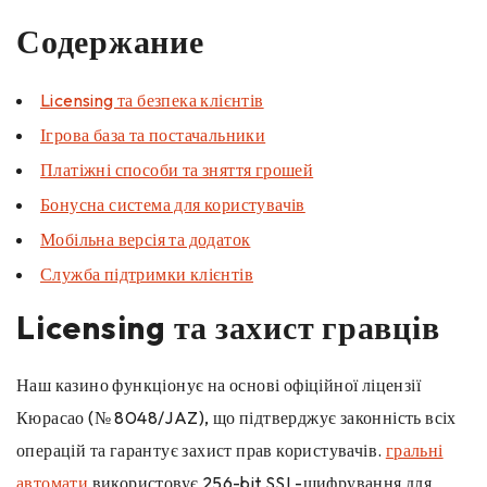
Содержание
Licensing та безпека клієнтів
Ігрова база та постачальники
Платіжні способи та зняття грошей
Бонусна система для користувачів
Мобільна версія та додаток
Служба підтримки клієнтів
Licensing та захист гравців
Наш казино функціонує на основі офіційної ліцензії
Кюрасао (№ 8048/JAZ), що підтверджує законність всіх
операцій та гарантує захист прав користувачів.
гральні
автомати
використовує 256-bit SSL-шифрування для