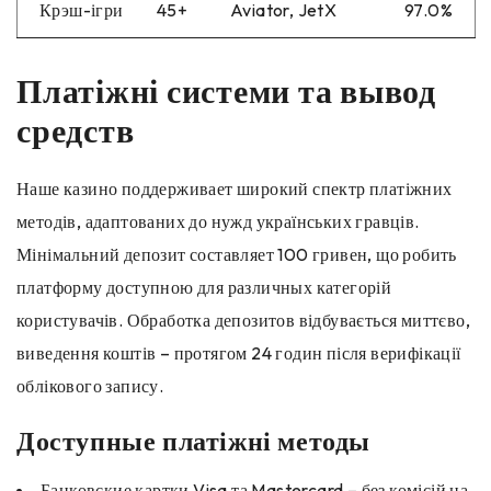
Крэш-ігри
45+
Aviator, JetX
97.0%
Платіжні системи та вывод
средств
Наше казино поддерживает широкий спектр платіжних
методів, адаптованих до нужд українських гравців.
Мінімальний депозит составляет 100 гривен, що робить
платформу доступною для различных категорій
користувачів. Обработка депозитов відбувається миттєво,
виведення коштів – протягом 24 годин після верифікації
облікового запису.
Доступные платіжні методы
Банковские картки Visa та Mastercard – без комісій на