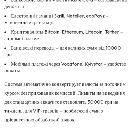
депозити
Електронні гаманці Skrill, Neteller, ecoPayz –
мгновенные транзакції
Криптовалюты Bitcoin, Ethereum, Litecoin, Tether –
анонімні платежі
Банківські переводы – для великих сумм від 10000
грн
Мобільні платежі через Vodafone, Kyivstar – удобство
оплаты
Система автоматично конвертирует валюты за поточним
курсом без прихованих комиссий. Лимиты на виведення
для стандартних аккаунтов становлять 50000 грн на
тиждень, для VIP-гравців – необмежені суми з
пріоритетною обработкой заявок.